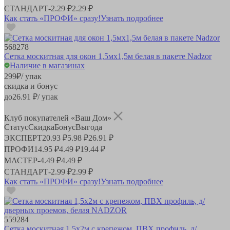
СТАНДАРТ
-
2.29 ₽
2.29 ₽
Как стать «ПРОФИ» сразу!
Узнать подробнее
568278
Сетка москитная для окон 1,5мх1,5м белая в пакете Nadzor
Наличие в магазинах
299
₽
/ упак
скидка и бонус
до
26.91
₽/ упак
Клуб покупателей «Ваш Дом»
Статус
Скидка
Бонус
Выгода
ЭКСПЕРТ
20.93 ₽
5.98 ₽
26.91 ₽
ПРОФИ
14.95 ₽
4.49 ₽
19.44 ₽
МАСТЕР
-
4.49 ₽
4.49 ₽
СТАНДАРТ
-
2.99 ₽
2.99 ₽
Как стать «ПРОФИ» сразу!
Узнать подробнее
559284
Сетка москитная 1,5х2м с крепежом, ПВХ профиль, д/