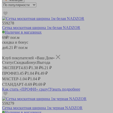
559278
Сетка москитная ширина 1м белая NADZOR
Наличие в магазинах
69
₽
/ пог.м
скидка и бонус
до
6.21
₽/ пог.м
Клуб покупателей «Ваш Дом»
Статус
Скидка
Бонус
Выгода
ЭКСПЕРТ
4.83 ₽
1.38 ₽
6.21 ₽
ПРОФИ
3.45 ₽
1.04 ₽
4.49 ₽
МАСТЕР
-
1.04 ₽
1.04 ₽
СТАНДАРТ
-
0.69 ₽
0.69 ₽
Как стать «ПРОФИ» сразу!
Узнать подробнее
559279
Сетка москитная ширина 1м черная NADZOR
Наличие в магазинах