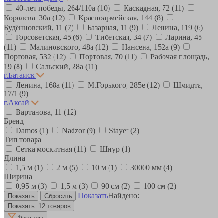
40-лет победы, 264/110а
(10)
Каскадная, 72
(11)
Королева, 30а
(12)
Красноармейская, 144
(8)
Будённовский, 11
(7)
Базарная, 11
(9)
Ленина, 119
(6)
Горсоветская, 45
(6)
Тибетская, 34
(7)
Ларина, 45
(11)
Малиновского, 48а
(12)
Нансена, 152а
(9)
Портовая, 532
(12)
Портовая, 70
(11)
Рабочая площадь,
19
(8)
Сальский, 28a
(11)
г.Батайск
Ленина, 168а
(11)
М.Горького, 285е
(12)
Шмидта,
17/1
(9)
г.Аксай
Вартанова, 11
(12)
Бренд
Damos
(1)
Nadzor
(9)
Stayer
(2)
Тип товара
Сетка москитная
(11)
Шнур
(1)
Длина
1,5 м
(1)
2 м
(5)
10 м
(1)
30000 мм
(4)
Ширина
0,95 м
(3)
1,5 м
(3)
90 см
(2)
100 см
(2)
Показать
Найдено:
Показать:
12 товаров
Фильтры