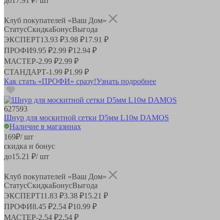
до
17.91
₽/ шт
Клуб покупателей «Ваш Дом»
Статус
Скидка
Бонус
Выгода
ЭКСПЕРТ
13.93 ₽
3.98 ₽
17.91 ₽
ПРОФИ
9.95 ₽
2.99 ₽
12.94 ₽
МАСТЕР
-
2.99 ₽
2.99 ₽
СТАНДАРТ
-
1.99 ₽
1.99 ₽
Как стать «ПРОФИ» сразу!
Узнать подробнее
627593
Шнур для москитной сетки D5мм L10м DAMOS
Наличие в магазинах
169
₽
/ шт
скидка и бонус
до
15.21
₽/ шт
Клуб покупателей «Ваш Дом»
Статус
Скидка
Бонус
Выгода
ЭКСПЕРТ
11.83 ₽
3.38 ₽
15.21 ₽
ПРОФИ
8.45 ₽
2.54 ₽
10.99 ₽
МАСТЕР
-
2.54 ₽
2.54 ₽