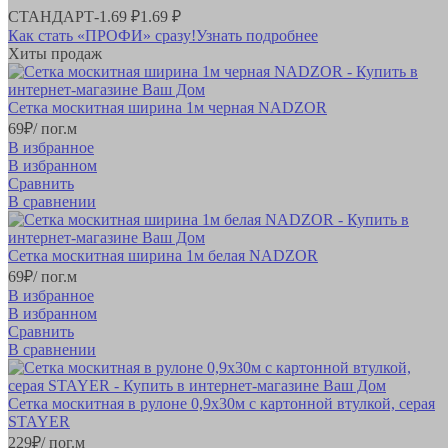
СТАНДАРТ
-
1.69 ₽
1.69 ₽
Как стать «ПРОФИ» сразу!
Узнать подробнее
Хиты продаж
Сетка москитная ширина 1м черная NADZOR
69
₽
/ пог.м
В избранное
В избранном
Сравнить
В сравнении
Сетка москитная ширина 1м белая NADZOR
69
₽
/ пог.м
В избранное
В избранном
Сравнить
В сравнении
Сетка москитная в рулоне 0,9х30м с картонной втулкой, серая
STAYER
229
₽
/ пог.м