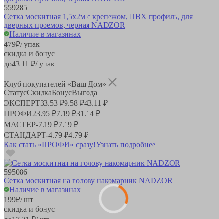
559285
Сетка москитная 1,5х2м с крепежом, ПВХ профиль, для
дверных проемов, черная NADZOR
Наличие в магазинах
479
₽
/ упак
скидка и бонус
до
43.11
₽/ упак
Клуб покупателей «Ваш Дом»
Статус
Скидка
Бонус
Выгода
ЭКСПЕРТ
33.53 ₽
9.58 ₽
43.11 ₽
ПРОФИ
23.95 ₽
7.19 ₽
31.14 ₽
МАСТЕР
-
7.19 ₽
7.19 ₽
СТАНДАРТ
-
4.79 ₽
4.79 ₽
Как стать «ПРОФИ» сразу!
Узнать подробнее
595086
Сетка москитная на голову накомарник NADZOR
Наличие в магазинах
199
₽
/ шт
скидка и бонус