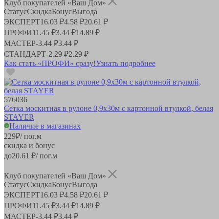
Клуб покупателей «Ваш Дом»
Статус
Скидка
Бонус
Выгода
ЭКСПЕРТ
16.03 ₽
4.58 ₽
20.61 ₽
ПРОФИ
11.45 ₽
3.44 ₽
14.89 ₽
МАСТЕР
-
3.44 ₽
3.44 ₽
СТАНДАРТ
-
2.29 ₽
2.29 ₽
Как стать «ПРОФИ» сразу!
Узнать подробнее
576036
Сетка москитная в рулоне 0,9х30м с картонной втулкой, белая
STAYER
Наличие в магазинах
229
₽
/ пог.м
скидка и бонус
до
20.61
₽/ пог.м
Клуб покупателей «Ваш Дом»
Статус
Скидка
Бонус
Выгода
ЭКСПЕРТ
16.03 ₽
4.58 ₽
20.61 ₽
ПРОФИ
11.45 ₽
3.44 ₽
14.89 ₽
МАСТЕР
-
3.44 ₽
3.44 ₽