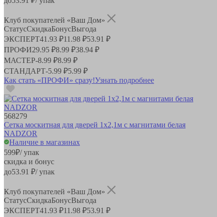
до
53.91
₽/ упак
Клуб покупателей «Ваш Дом»
Статус
Скидка
Бонус
Выгода
ЭКСПЕРТ
41.93 ₽
11.98 ₽
53.91 ₽
ПРОФИ
29.95 ₽
8.99 ₽
38.94 ₽
МАСТЕР
-
8.99 ₽
8.99 ₽
СТАНДАРТ
-
5.99 ₽
5.99 ₽
Как стать «ПРОФИ» сразу!
Узнать подробнее
568279
Сетка москитная для дверей 1х2,1м с магнитами белая
NADZOR
Наличие в магазинах
599
₽
/ упак
скидка и бонус
до
53.91
₽/ упак
Клуб покупателей «Ваш Дом»
Статус
Скидка
Бонус
Выгода
ЭКСПЕРТ
41.93 ₽
11.98 ₽
53.91 ₽