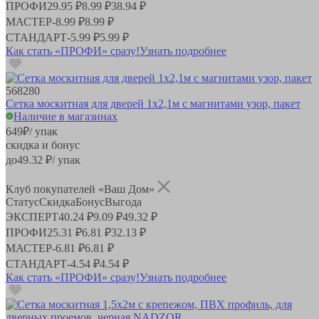
ПРОФИ
29.95 ₽
8.99 ₽
38.94 ₽
МАСТЕР
-
8.99 ₽
8.99 ₽
СТАНДАРТ
-
5.99 ₽
5.99 ₽
Как стать «ПРОФИ» сразу!
Узнать подробнее
568280
Сетка москитная для дверей 1х2,1м с магнитами узор, пакет
Наличие в магазинах
649
₽
/ упак
скидка и бонус
до
49.32
₽/ упак
Клуб покупателей «Ваш Дом»
Статус
Скидка
Бонус
Выгода
ЭКСПЕРТ
40.24 ₽
9.09 ₽
49.32 ₽
ПРОФИ
25.31 ₽
6.81 ₽
32.13 ₽
МАСТЕР
-
6.81 ₽
6.81 ₽
СТАНДАРТ
-
4.54 ₽
4.54 ₽
Как стать «ПРОФИ» сразу!
Узнать подробнее