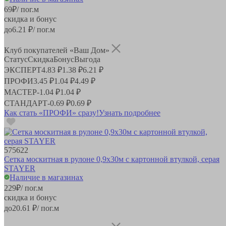
69
₽
/ пог.м
скидка и бонус
до
6.21
₽/ пог.м
Клуб покупателей «Ваш Дом»
Статус
Скидка
Бонус
Выгода
ЭКСПЕРТ
4.83 ₽
1.38 ₽
6.21 ₽
ПРОФИ
3.45 ₽
1.04 ₽
4.49 ₽
МАСТЕР
-
1.04 ₽
1.04 ₽
СТАНДАРТ
-
0.69 ₽
0.69 ₽
Как стать «ПРОФИ» сразу!
Узнать подробнее
575622
Сетка москитная в рулоне 0,9х30м с картонной втулкой, серая
STAYER
Наличие в магазинах
229
₽
/ пог.м
скидка и бонус
до
20.61
₽/ пог.м