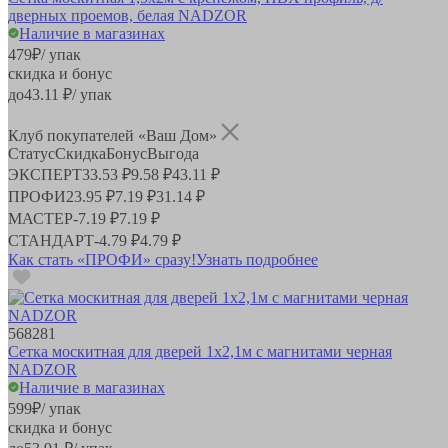
дверных проемов, белая NADZOR
Наличие в магазинах
479
₽
/ упак
скидка и бонус
до
43.11
₽/ упак
Клуб покупателей «Ваш Дом»
Статус
Скидка
Бонус
Выгода
ЭКСПЕРТ
33.53 ₽
9.58 ₽
43.11 ₽
ПРОФИ
23.95 ₽
7.19 ₽
31.14 ₽
МАСТЕР
-
7.19 ₽
7.19 ₽
СТАНДАРТ
-
4.79 ₽
4.79 ₽
Как стать «ПРОФИ» сразу!
Узнать подробнее
568281
Сетка москитная для дверей 1х2,1м с магнитами черная
NADZOR
Наличие в магазинах
599
₽
/ упак
скидка и бонус