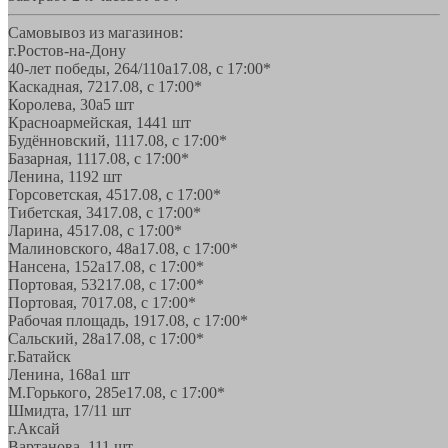
Самовывоз из магазинов:
г.Ростов-на-Дону
40-лет победы, 264/110а
17.08, с 17:00*
Каскадная, 72
17.08, с 17:00*
Королева, 30а
5 шт
Красноармейская, 144
1 шт
Будённовский, 11
17.08, с 17:00*
Базарная, 11
17.08, с 17:00*
Ленина, 119
2 шт
Горсоветская, 45
17.08, с 17:00*
Тибетская, 34
17.08, с 17:00*
Ларина, 45
17.08, с 17:00*
Малиновского, 48а
17.08, с 17:00*
Нансена, 152а
17.08, с 17:00*
Портовая, 532
17.08, с 17:00*
Портовая, 70
17.08, с 17:00*
Рабочая площадь, 19
17.08, с 17:00*
Сальский, 28a
17.08, с 17:00*
г.Батайск
Ленина, 168а
1 шт
М.Горького, 285е
17.08, с 17:00*
Шмидта, 17/1
1 шт
г.Аксай
Вартанова, 11
1 шт