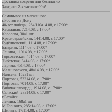
Доставим вовремя или бесплатно
Завтра
от 2-х часов
от 90 ₽
Самовывоз из магазинов:
г.Ростов-на-Дону
40-лет победы, 264/110а
14.08, с 17:00*
Каскадная, 72
14.08, с 17:00*
Королева, 30а
1 шт
Красноармейская, 144
14.08, с 17:00*
Будённовский, 11
14.08, с 17:00*
Базарная, 11
14.08, с 17:00*
Ленина, 119
14.08, с 17:00*
Горсоветская, 45
14.08, с 17:00*
Тибетская, 34
14.08, с 17:00*
Ларина, 45
14.08, с 17:00*
Малиновского, 48а
14.08, с 17:00*
Нансена, 152а
1 шт
Портовая, 532
14.08, с 17:00*
Портовая, 70
14.08, с 17:00*
Рабочая площадь, 19
14.08, с 17:00*
Сальский, 28a
14.08, с 17:00*
г.Батайск
Ленина, 168а
1 шт
М.Горького, 285е
14.08, с 17:00*
Шмидта, 17/1
14.08, с 17:00*