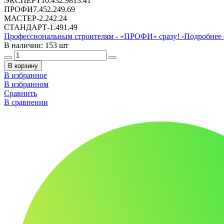
ЭКСПЕРТ
10.43
2.98
13.41
ПРОФИ
7.45
2.24
9.69
МАСТЕР
-
2.24
2.24
СТАНДАРТ
-
1.49
1.49
Профессиональным строителям -
«ПРОФИ»
сразу!
›
Подробнее 
В наличии: 153 шт
В корзину
В избранное
В избранном
Сравнить
В сравнении