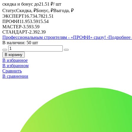
скидка и бонус до
21.51
₽/ шт
Статус
Скидка, ₽
Бонус, ₽
Выгода, ₽
ЭКСПЕРТ
16.73
4.78
21.51
ПРОФИ
11.95
3.59
15.54
МАСТЕР
-
3.59
3.59
СТАНДАРТ
-
2.39
2.39
Профессиональным строителям -
«ПРОФИ»
сразу!
›
Подробнее 
В наличии: 50 шт
В корзину
В избранное
В избранном
Сравнить
В сравнении