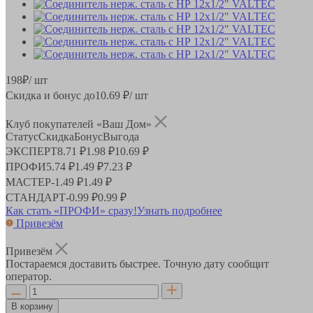
198
₽
/ шт
Скидка и бонус до
10.69
₽/ шт
Клуб покупателей «Ваш Дом»
Статус
Скидка
Бонус
Выгода
ЭКСПЕРТ
8.71 ₽
1.98 ₽
10.69 ₽
ПРОФИ
5.74 ₽
1.49 ₽
7.23 ₽
МАСТЕР
-
1.49 ₽
1.49 ₽
СТАНДАРТ
-
0.99 ₽
0.99 ₽
Как стать «ПРОФИ» сразу!
Узнать подробнее
Привезём
Привезём
Постараемся доставить быстрее. Точную дату сообщит
оператор.
В корзину