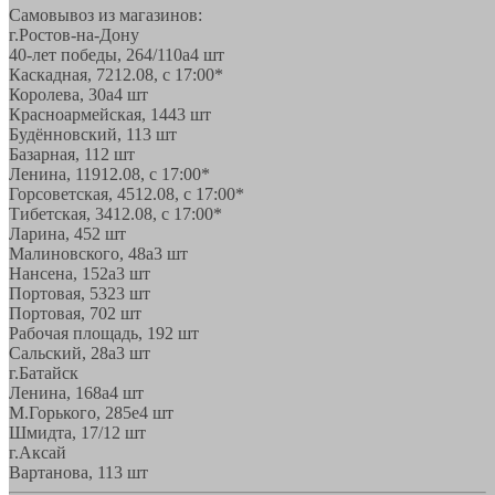
Самовывоз из магазинов:
г.Ростов-на-Дону
40-лет победы, 264/110а
4 шт
Каскадная, 72
12.08, с 17:00*
Королева, 30а
4 шт
Красноармейская, 144
3 шт
Будённовский, 11
3 шт
Базарная, 11
2 шт
Ленина, 119
12.08, с 17:00*
Горсоветская, 45
12.08, с 17:00*
Тибетская, 34
12.08, с 17:00*
Ларина, 45
2 шт
Малиновского, 48а
3 шт
Нансена, 152а
3 шт
Портовая, 532
3 шт
Портовая, 70
2 шт
Рабочая площадь, 19
2 шт
Сальский, 28a
3 шт
г.Батайск
Ленина, 168а
4 шт
М.Горького, 285е
4 шт
Шмидта, 17/1
2 шт
г.Аксай
Вартанова, 11
3 шт