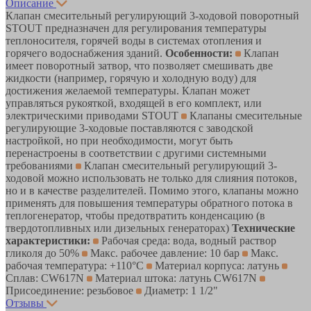
Описание
Клапан смесительный регулирующий 3-ходовой поворотный
STOUT предназначен для регулирования температуры
теплоносителя, горячей воды в системах отопления и
горячего водоснабжения зданий.
Особенности:
Клапан
имеет поворотный затвор, что позволяет смешивать две
жидкости (например, горячую и холодную воду) для
достижения желаемой температуры. Клапан может
управляться рукояткой, входящей в его комплект, или
электрическими приводами STOUT
Клапаны смесительные
регулирующие 3-ходовые поставляются с заводской
настройкой, но при необходимости, могут быть
перенастроены в соответствии с другими системными
требованиями
Клапан смесительный регулирующий 3-
ходовой можно использовать не только для слияния потоков,
но и в качестве разделителей. Помимо этого, клапаны можно
применять для повышения температуры обратного потока в
теплогенератор, чтобы предотвратить конденсацию (в
твердотопливных или дизельных генераторах)
Технические
характеристики:
Рабочая среда: вода, водный раствор
гликоля до 50%
Макс. рабочее давление: 10 бар
Макс.
рабочая температура: +110°С
Материал корпуса: латунь
Сплав: CW617N
Материал штока: латунь CW617N
Присоединение: резьбовое
Диаметр: 1 1/2"
Отзывы