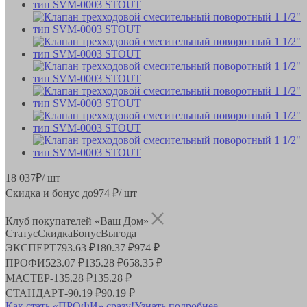
18 037
₽
/ шт
Скидка и бонус до
974
₽/ шт
Клуб покупателей «Ваш Дом»
Статус
Скидка
Бонус
Выгода
ЭКСПЕРТ
793.63 ₽
180.37 ₽
974 ₽
ПРОФИ
523.07 ₽
135.28 ₽
658.35 ₽
МАСТЕР
-
135.28 ₽
135.28 ₽
СТАНДАРТ
-
90.19 ₽
90.19 ₽
Как стать «ПРОФИ» сразу!
Узнать подробнее