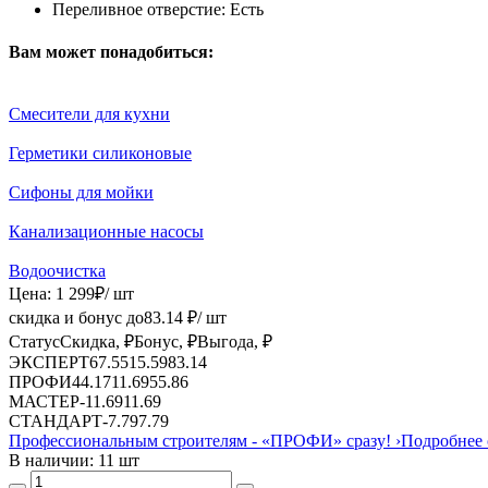
Переливное отверстие:
Есть
Вам может понадобиться:
Смесители для кухни
Герметики силиконовые
Сифоны для мойки
Канализационные насосы
Водоочистка
Цена:
1 299
₽
/ шт
скидка и бонус до
83.14
₽/ шт
Статус
Скидка, ₽
Бонус, ₽
Выгода, ₽
ЭКСПЕРТ
67.55
15.59
83.14
ПРОФИ
44.17
11.69
55.86
МАСТЕР
-
11.69
11.69
СТАНДАРТ
-
7.79
7.79
Профессиональным строителям -
«ПРОФИ»
сразу!
›
Подробнее 
В наличии: 11 шт