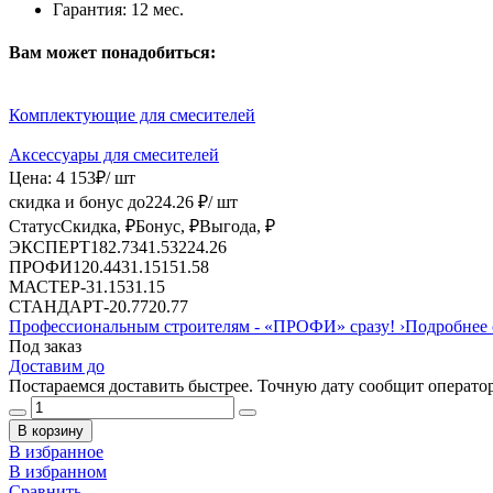
Гарантия:
12 мес.
Вам может понадобиться:
Комплектующие для смесителей
Аксессуары для смесителей
Цена:
4 153
₽
/ шт
скидка и бонус до
224.26
₽/ шт
Статус
Скидка, ₽
Бонус, ₽
Выгода, ₽
ЭКСПЕРТ
182.73
41.53
224.26
ПРОФИ
120.44
31.15
151.58
МАСТЕР
-
31.15
31.15
СТАНДАРТ
-
20.77
20.77
Профессиональным строителям -
«ПРОФИ»
сразу!
›
Подробнее 
Под заказ
Доставим до
Постараемся доставить быстрее. Точную дату сообщит оператор
В корзину
В избранное
В избранном
Сравнить