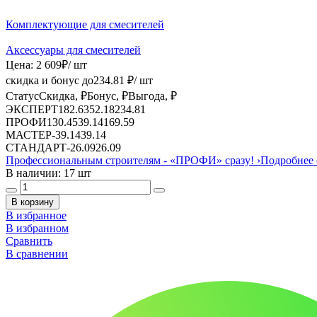
Комплектующие для смесителей
Аксессуары для смесителей
Цена:
2 609
₽
/ шт
скидка и бонус до
234.81
₽/ шт
Статус
Скидка, ₽
Бонус, ₽
Выгода, ₽
ЭКСПЕРТ
182.63
52.18
234.81
ПРОФИ
130.45
39.14
169.59
МАСТЕР
-
39.14
39.14
СТАНДАРТ
-
26.09
26.09
Профессиональным строителям -
«ПРОФИ»
сразу!
›
Подробнее 
В наличии: 17 шт
В корзину
В избранное
В избранном
Сравнить
В сравнении