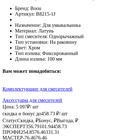
Бренд:
Boou
Артикул:
B8215-1J
Назначение:
Для умывальника
Материал:
Латунь
Тип смесителя:
Однорычажный
Тип установки:
На раковину
Цвет:
Хром
Тип излива:
Фиксированный
Длина излива:
100 мм
Вам может понадобиться:
Комплектующие для смесителей
Аксессуары для смесителей
Цена:
5 097
₽
/ шт
скидка и бонус до
458.73
₽/ шт
Статус
Скидка, ₽
Бонус, ₽
Выгода, ₽
ЭКСПЕРТ
356.79
101.94
458.73
ПРОФИ
254.85
76.46
331.31
МАСТЕР
-
76.46
76.46