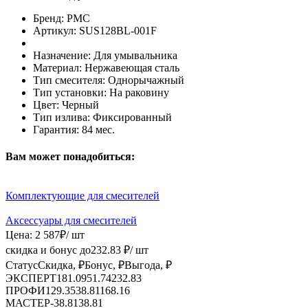
Бренд:
РМС
Артикул:
SUS128BL-001F
Назначение:
Для умывальника
Материал:
Нержавеющая сталь
Тип смесителя:
Однорычажный
Тип установки:
На раковину
Цвет:
Черный
Тип излива:
Фиксированный
Гарантия:
84 мес.
Вам может понадобиться:
Комплектующие для смесителей
Аксессуары для смесителей
Цена:
2 587
₽
/ шт
скидка и бонус до
232.83
₽/ шт
Статус
Скидка, ₽
Бонус, ₽
Выгода, ₽
ЭКСПЕРТ
181.09
51.74
232.83
ПРОФИ
129.35
38.81
168.16
МАСТЕР
-
38.81
38.81