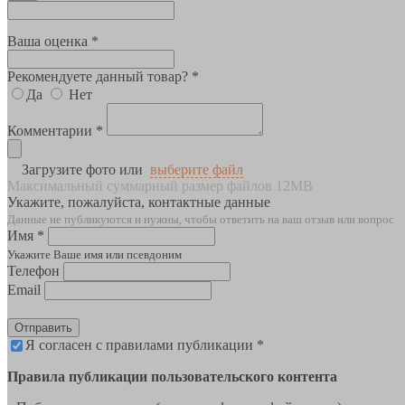
Ваша оценка *
Рекомендуете данный товар? *
Да
Нет
Комментарии *
Загрузите фото или
выберите файл
Максимальный суммарный размер файлов 12MB
Укажите, пожалуйста, контактные данные
Данные не публикуются и нужны, чтобы ответить на ваш отзыв или вопрос
Имя *
Укажите Ваше имя или псевдоним
Телефон
Email
Отправить
Я согласен с правилами публикации *
Правила публикации пользовательского контента