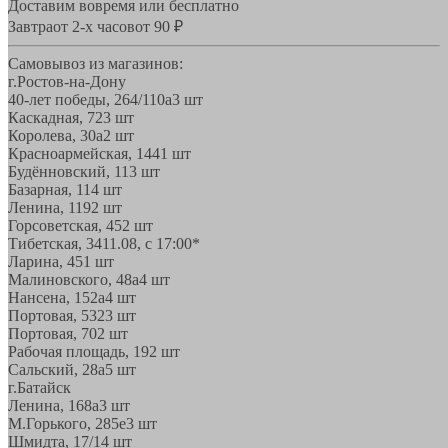
Доставим вовремя или бесплатно
Завтра
от 2-х часов
от 90 ₽
Самовывоз из магазинов:
г.Ростов-на-Дону
40-лет победы, 264/110а
3 шт
Каскадная, 72
3 шт
Королева, 30а
2 шт
Красноармейская, 144
1 шт
Будённовский, 11
3 шт
Базарная, 11
4 шт
Ленина, 119
2 шт
Горсоветская, 45
2 шт
Тибетская, 34
11.08, с 17:00*
Ларина, 45
1 шт
Малиновского, 48а
4 шт
Нансена, 152а
4 шт
Портовая, 532
3 шт
Портовая, 70
2 шт
Рабочая площадь, 19
2 шт
Сальский, 28a
5 шт
г.Батайск
Ленина, 168а
3 шт
М.Горького, 285е
3 шт
Шмидта, 17/1
4 шт