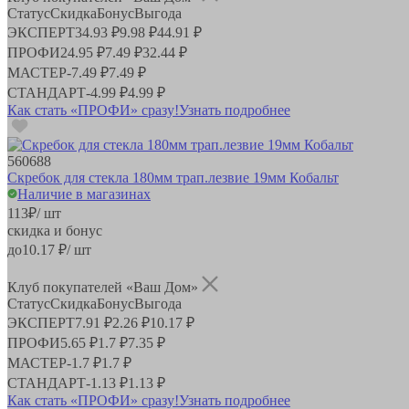
Статус
Скидка
Бонус
Выгода
ЭКСПЕРТ
34.93 ₽
9.98 ₽
44.91 ₽
ПРОФИ
24.95 ₽
7.49 ₽
32.44 ₽
МАСТЕР
-
7.49 ₽
7.49 ₽
СТАНДАРТ
-
4.99 ₽
4.99 ₽
Как стать «ПРОФИ» сразу!
Узнать подробнее
560688
Скребок для стекла 180мм трап.лезвие 19мм Кобальт
Наличие в магазинах
113
₽
/ шт
скидка и бонус
до
10.17
₽/ шт
Клуб покупателей «Ваш Дом»
Статус
Скидка
Бонус
Выгода
ЭКСПЕРТ
7.91 ₽
2.26 ₽
10.17 ₽
ПРОФИ
5.65 ₽
1.7 ₽
7.35 ₽
МАСТЕР
-
1.7 ₽
1.7 ₽
СТАНДАРТ
-
1.13 ₽
1.13 ₽
Как стать «ПРОФИ» сразу!
Узнать подробнее