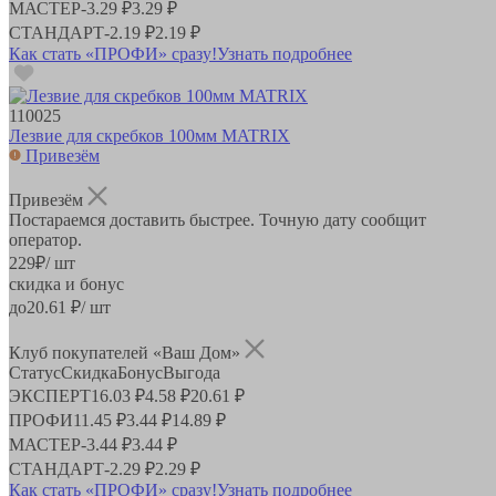
МАСТЕР
-
3.29 ₽
3.29 ₽
СТАНДАРТ
-
2.19 ₽
2.19 ₽
Как стать «ПРОФИ» сразу!
Узнать подробнее
110025
Лезвие для скребков 100мм MATRIX
Привезём
Привезём
Постараемся доставить быстрее. Точную дату сообщит
оператор.
229
₽
/ шт
скидка и бонус
до
20.61
₽/ шт
Клуб покупателей «Ваш Дом»
Статус
Скидка
Бонус
Выгода
ЭКСПЕРТ
16.03 ₽
4.58 ₽
20.61 ₽
ПРОФИ
11.45 ₽
3.44 ₽
14.89 ₽
МАСТЕР
-
3.44 ₽
3.44 ₽
СТАНДАРТ
-
2.29 ₽
2.29 ₽
Как стать «ПРОФИ» сразу!
Узнать подробнее