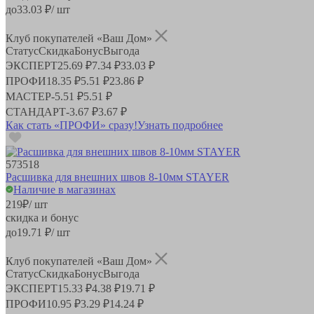
до
33.03
₽/ шт
Клуб покупателей «Ваш Дом»
Статус
Скидка
Бонус
Выгода
ЭКСПЕРТ
25.69 ₽
7.34 ₽
33.03 ₽
ПРОФИ
18.35 ₽
5.51 ₽
23.86 ₽
МАСТЕР
-
5.51 ₽
5.51 ₽
СТАНДАРТ
-
3.67 ₽
3.67 ₽
Как стать «ПРОФИ» сразу!
Узнать подробнее
573518
Расшивка для внешних швов 8-10мм STAYER
Наличие в магазинах
219
₽
/ шт
скидка и бонус
до
19.71
₽/ шт
Клуб покупателей «Ваш Дом»
Статус
Скидка
Бонус
Выгода
ЭКСПЕРТ
15.33 ₽
4.38 ₽
19.71 ₽
ПРОФИ
10.95 ₽
3.29 ₽
14.24 ₽