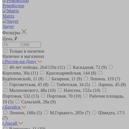
РемоКолор
Matrix
Stayer
Фильтры
Цена, ₽
Только в наличии
Наличие в магазинах
г.Ростов-на-Дону
40-лет победы, 264/110а
(11)
Каскадная, 72
(9)
Королева, 30а
(11)
Красноармейская, 144
(8)
Будённовский, 11
(8)
Базарная, 11
(9)
Ленина, 119
(7)
Горсоветская, 45
(8)
Тибетская, 34
(5)
Ларина, 45
(8)
Малиновского, 48а
(10)
Нансена, 152а
(10)
Портовая, 532
(13)
Портовая, 70
(10)
Рабочая площадь,
19
(5)
Сальский, 28a
(9)
г.Батайск
Ленина, 168а
(5)
М.Горького, 285е
(7)
Шмидта, 17/1
(7)
г.Аксай
Вартанова, 11
(10)