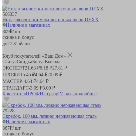
566337
Нож для очистки межплиточных швов DEXX
Наличие в магазинах
309
₽
/ шт
скидка и бонус
до
27.81
₽/ шт
Клуб покупателей «Ваш Дом»
Статус
Скидка
Бонус
Выгода
ЭКСПЕРТ
21.63 ₽
6.18 ₽
27.81 ₽
ПРОФИ
15.45 ₽
4.64 ₽
20.09 ₽
МАСТЕР
-
4.64 ₽
4.64 ₽
СТАНДАРТ
-
3.09 ₽
3.09 ₽
Как стать «ПРОФИ» сразу!
Узнать подробнее
79228
Скребок, 100 мм, лезвие: нержавеющая сталь
Наличие в магазинах
367
₽
/ шт
скидка и бонус