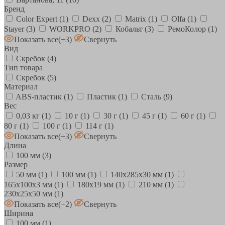
Бренд
Color Expert
(1)
Dexx
(2)
Matrix
(1)
Olfa
(1)
Stayer
(3)
WORKPRO
(2)
Кобальт
(3)
РемоКолор
(1)
Показать все
(+3)
Свернуть
Вид
Скребок
(4)
Тип товара
Скребок
(5)
Материал
ABS-пластик
(1)
Пластик
(1)
Сталь
(9)
Вес
0,03 кг
(1)
10 г
(1)
30 г
(1)
45 г
(1)
60 г
(1)
80 г
(1)
100 г
(1)
114 г
(1)
Показать все
(+3)
Свернуть
Длина
100 мм
(3)
Размер
50 мм
(1)
100 мм
(1)
140х285х30 мм
(1)
165х100х3 мм
(1)
180х19 мм
(1)
210 мм
(1)
230х25х50 мм
(1)
Показать все
(+2)
Свернуть
Ширина
100 мм
(1)