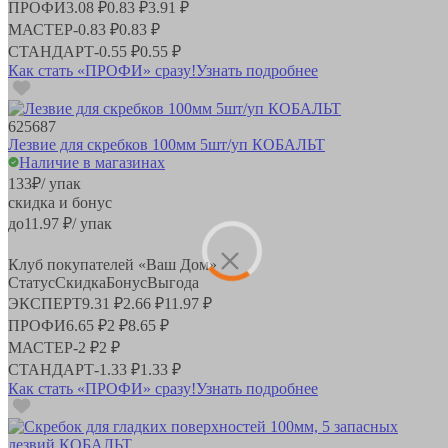
ПРОФИ
3.08 ₽
0.83 ₽
3.91 ₽
МАСТЕР
-
0.83 ₽
0.83 ₽
СТАНДАРТ
-
0.55 ₽
0.55 ₽
Как стать «ПРОФИ» сразу!
Узнать подробнее
625687
Лезвие для скребков 100мм 5шт/уп КОБАЛЬТ
Наличие в магазинах
133
₽
/ упак
скидка и бонус
до
11.97
₽/ упак
Клуб покупателей «Ваш Дом»
Статус
Скидка
Бонус
Выгода
ЭКСПЕРТ
9.31 ₽
2.66 ₽
11.97 ₽
ПРОФИ
6.65 ₽
2 ₽
8.65 ₽
МАСТЕР
-
2 ₽
2 ₽
СТАНДАРТ
-
1.33 ₽
1.33 ₽
Как стать «ПРОФИ» сразу!
Узнать подробнее