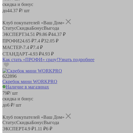
скидка и бонус
до
44.37
₽/ шт
Клуб покупателей «Ваш Дом»
Статус
Скидка
Бонус
Выгода
ЭКСПЕРТ
34.51 ₽
9.86 ₽
44.37 ₽
ПРОФИ
24.65 ₽
7.4 ₽
32.05 ₽
МАСТЕР
-
7.4 ₽
7.4 ₽
СТАНДАРТ
-
4.93 ₽
4.93 ₽
Как стать «ПРОФИ» сразу!
Узнать подробнее
622896
Скребок мини WORKPRO
Наличие в магазинах
79
₽
/ шт
скидка и бонус
до
6
₽/ шт
Клуб покупателей «Ваш Дом»
Статус
Скидка
Бонус
Выгода
ЭКСПЕРТ
4.9 ₽
1.11 ₽
6 ₽