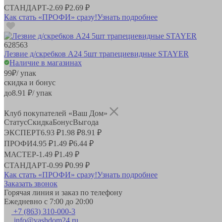
СТАНДАРТ
-
2.69 ₽
2.69 ₽
Как стать «ПРОФИ» сразу!
Узнать подробнее
628563
Лезвие д/скребков A24 5шт трапециевидные STAYER
Наличие в магазинах
99
₽
/ упак
скидка и бонус
до
8.91
₽/ упак
Клуб покупателей «Ваш Дом»
Статус
Скидка
Бонус
Выгода
ЭКСПЕРТ
6.93 ₽
1.98 ₽
8.91 ₽
ПРОФИ
4.95 ₽
1.49 ₽
6.44 ₽
МАСТЕР
-
1.49 ₽
1.49 ₽
СТАНДАРТ
-
0.99 ₽
0.99 ₽
Как стать «ПРОФИ» сразу!
Узнать подробнее
Заказать звонок
Горячая линия и заказ по телефону
Ежедневно с 7:00 до 20:00
+7 (863) 310-000-3
info@vashdom24.ru