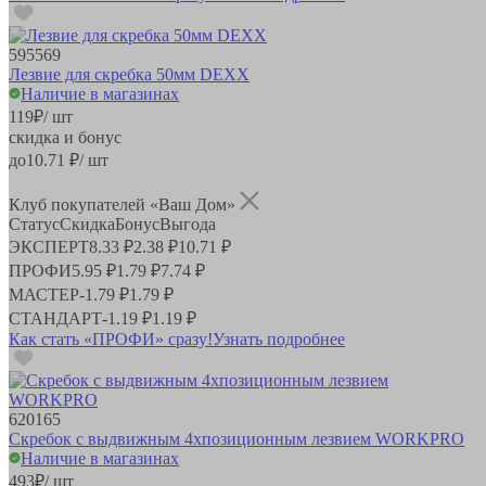
595569
Лезвие для скребка 50мм DEXX
Наличие в магазинах
119
₽
/ шт
скидка и бонус
до
10.71
₽/ шт
Клуб покупателей «Ваш Дом»
Статус
Скидка
Бонус
Выгода
ЭКСПЕРТ
8.33 ₽
2.38 ₽
10.71 ₽
ПРОФИ
5.95 ₽
1.79 ₽
7.74 ₽
МАСТЕР
-
1.79 ₽
1.79 ₽
СТАНДАРТ
-
1.19 ₽
1.19 ₽
Как стать «ПРОФИ» сразу!
Узнать подробнее
620165
Скребок с выдвижным 4хпозиционным лезвием WORKPRO
Наличие в магазинах
493
₽
/ шт