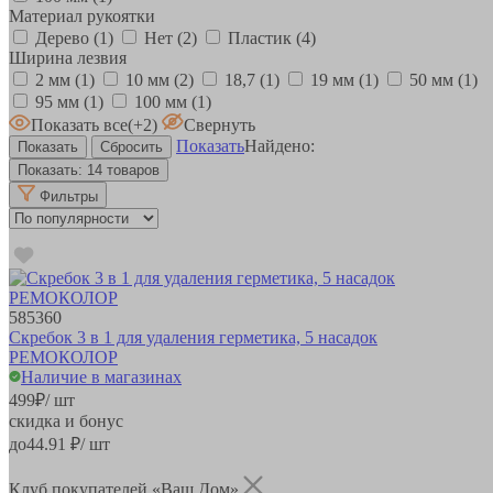
Материал рукоятки
Дерево
(1)
Нет
(2)
Пластик
(4)
Ширина лезвия
2 мм
(1)
10 мм
(2)
18,7
(1)
19 мм
(1)
50 мм
(1)
95 мм
(1)
100 мм
(1)
Показать все
(+2)
Свернуть
Показать
Найдено:
Показать:
14 товаров
Фильтры
585360
Скребок 3 в 1 для удаления герметика, 5 насадок
РЕМОКОЛОР
Наличие в магазинах
499
₽
/ шт
скидка и бонус
до
44.91
₽/ шт
Клуб покупателей «Ваш Дом»