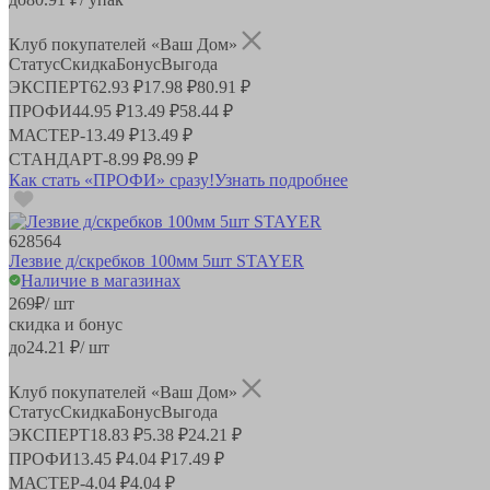
Клуб покупателей «Ваш Дом»
Статус
Скидка
Бонус
Выгода
ЭКСПЕРТ
62.93 ₽
17.98 ₽
80.91 ₽
ПРОФИ
44.95 ₽
13.49 ₽
58.44 ₽
МАСТЕР
-
13.49 ₽
13.49 ₽
СТАНДАРТ
-
8.99 ₽
8.99 ₽
Как стать «ПРОФИ» сразу!
Узнать подробнее
628564
Лезвие д/скребков 100мм 5шт STAYER
Наличие в магазинах
269
₽
/ шт
скидка и бонус
до
24.21
₽/ шт
Клуб покупателей «Ваш Дом»
Статус
Скидка
Бонус
Выгода
ЭКСПЕРТ
18.83 ₽
5.38 ₽
24.21 ₽
ПРОФИ
13.45 ₽
4.04 ₽
17.49 ₽
МАСТЕР
-
4.04 ₽
4.04 ₽