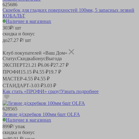
625686
Скребок для гладких поверхностей 100мм, 5 запасных лезвий
КОБАЛЬТ
Наличие в магазинах
303
₽
/ шт
скидка и бонус
до
27.27
₽/ шт
Клуб покупателей «Ваш Дом»
Статус
Скидка
Бонус
Выгода
ЭКСПЕРТ
21.21 ₽
6.06 ₽
27.27 ₽
ПРОФИ
15.15 ₽
4.55 ₽
19.7 ₽
МАСТЕР
-
4.55 ₽
4.55 ₽
СТАНДАРТ
-
3.03 ₽
3.03 ₽
Как стать «ПРОФИ» сразу!
Узнать подробнее
628565
Лезвие д/скребков 100мм 6шт OLFA
Наличие в магазинах
899
₽
/ упак
скидка и бонус
до
80.91
₽/ упак