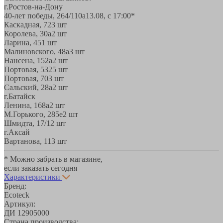
г.Ростов-на-Дону
40-лет победы, 264/110а
13.08, с 17:00*
Каскадная, 72
3 шт
Королева, 30а
2 шт
Ларина, 45
1 шт
Малиновского, 48а
3 шт
Нансена, 152а
2 шт
Портовая, 532
5 шт
Портовая, 70
3 шт
Сальский, 28a
2 шт
г.Батайск
Ленина, 168а
2 шт
М.Горького, 285е
2 шт
Шмидта, 17/1
2 шт
г.Аксай
Вартанова, 11
3 шт
* Можно забрать в магазине,
если заказать сегодня
Характеристики
Бренд:
Ecoteck
Артикул:
ДИ 12905000
Страна производства: