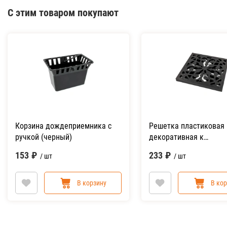
С этим товаром покупают
Корзина дождеприемника с
Решетка пластиковая
ручкой (черный)
декоративная к
дождеприемнику (чер
153
₽
233
₽
/ шт
/ шт
В корзину
В ко