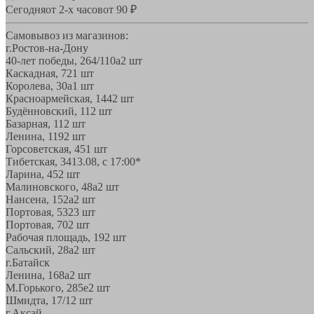
Сегодня
от 2-х часов
от 90 ₽
Самовывоз из магазинов:
г.Ростов-на-Дону
40-лет победы, 264/110а
2 шт
Каскадная, 72
1 шт
Королева, 30а
1 шт
Красноармейская, 144
2 шт
Будённовский, 11
2 шт
Базарная, 11
2 шт
Ленина, 119
2 шт
Горсоветская, 45
1 шт
Тибетская, 34
13.08, с 17:00*
Ларина, 45
2 шт
Малиновского, 48а
2 шт
Нансена, 152а
2 шт
Портовая, 532
3 шт
Портовая, 70
2 шт
Рабочая площадь, 19
2 шт
Сальский, 28a
2 шт
г.Батайск
Ленина, 168а
2 шт
М.Горького, 285е
2 шт
Шмидта, 17/1
2 шт
г.Аксай