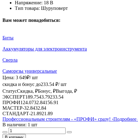
Напряжение:
18 В
Тип товара:
Шуруповерт
Вам может понадобиться:
Биты
Аккумуляторы для электроинструмента
Сверла
Саморезы универсальные
Цена:
3 649
₽
/ шт
скидка и бонус до
233.54
₽/ шт
Статус
Скидка, ₽
Бонус, ₽
Выгода, ₽
ЭКСПЕРТ
189.75
43.79
233.54
ПРОФИ
124.07
32.84
156.91
МАСТЕР
-
32.84
32.84
СТАНДАРТ
-
21.89
21.89
Профессиональным строителям -
«ПРОФИ»
сразу!
›
Подробнее 
В наличии: 1 шт
В корзину