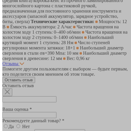
средняя книга) коробка-кейс из прочного ламинированного
многослойного картона с пластиковой ручкой,
предназначенная для постоянного хранения инструмента и
аксессуаров (запасной аккумулятор, зарядное устройство,
биты, сверла)
Технические характеристики:
Мощность: 12
В
Ёмкость аккумулятора: 2 А/час
Частота вращения на
холостом ходу 1 ступень: 0–400 об/мин
Частота вращения на
холостом ходу 2 ступень: 0–1400 об/мин
Наибольший
крутящий момент 1 ступень: 28 Нм
Число ступеней
регулировки момента затяжки: 18+1
Наибольший диаметр
сверления в стали σв=390 Мпа: 10 мм
Наибольший диаметр
сверления в древесине: 12 мм
Вес: 0,96 кг
Отзывы
Помогите другим пользователям с выбором — будьте первым,
кто поделится своим мнением об этом товаре.
Оставить отзыв
Оставить отзыв
Ваша оценка *
Рекомендуете данный товар? *
Да
Нет