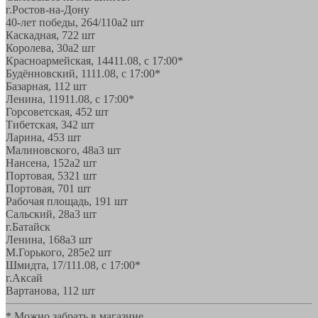
г.Ростов-на-Дону
40-лет победы, 264/110а
2 шт
Каскадная, 72
2 шт
Королева, 30а
2 шт
Красноармейская, 144
11.08, с 17:00*
Будённовский, 11
11.08, с 17:00*
Базарная, 11
2 шт
Ленина, 119
11.08, с 17:00*
Горсоветская, 45
2 шт
Тибетская, 34
2 шт
Ларина, 45
3 шт
Малиновского, 48а
3 шт
Нансена, 152а
2 шт
Портовая, 532
1 шт
Портовая, 70
1 шт
Рабочая площадь, 19
1 шт
Сальский, 28a
3 шт
г.Батайск
Ленина, 168а
3 шт
М.Горького, 285е
2 шт
Шмидта, 17/1
11.08, с 17:00*
г.Аксай
Вартанова, 11
2 шт
* Можно забрать в магазине,