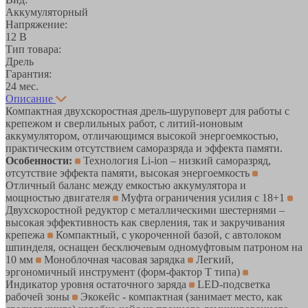
Аккумуляторный
Напряжение:
12 В
Тип товара:
Дрель
Гарантия:
24 мес.
Описание
Компактная двухскоростная дрель-шуруповерт для работы с
крепежом и сверлильных работ, с литий-ионовым
аккумулятором, отличающимся высокой энергоемкостью,
практическим отсутствием саморазряда и эффекта памяти.
Особенности:
Технология Li-ion – низкий саморазряд,
отсутствие эффекта памяти, высокая энергоемкость
Отличный баланс между емкостью аккумулятора и
мощностью двигателя
Муфта ограничения усилия с 18+1
Двухскоростной редуктор с металлическими шестернями –
высокая эффективность как сверления, так и закручивания
крепежа
Компактный, с укороченной базой, с автолоком
шпинделя, оснащен бесключевым одномуфтовым патроном на
10 мм
Моноблочная часовая зарядка
Легкий,
эргономичный инструмент (форм-фактор Т типа)
Индикатор уровня остаточного заряда
LED-подсветка
рабочей зоны
Экокейс - компактная (занимает место, как