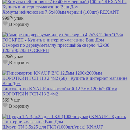
Хомуты нейлоновые 7,6х400мм черный (100шт) REXANT
999
₽
/ упак
В корзину
Саморез по дереву/металлу прессшайба сверло 4,2х38
120шт/0,28л ГОСКРЕП
229
₽
/ упак
В корзину
Гипсокартон KNAUF влагостойкий 12,5мм 1200х2000мм
КОРОТКИЙ ГСП-Н3 2,4м2
569
₽
/ шт
В корзину
Шуруп TN 3,5х25 для ГКЛ (1000шт/упак) KNAUF