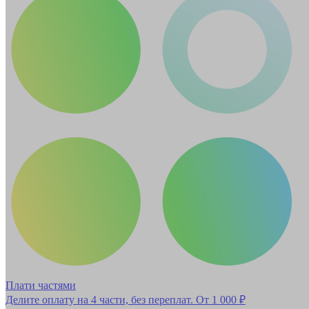
Плати частями
Делите оплату на 4 части, без переплат.
От 1 000 ₽