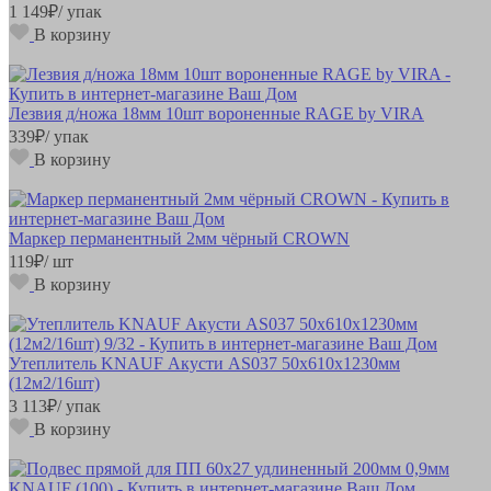
1 149
₽
/ упак
В корзину
Лезвия д/ножа 18мм 10шт вороненные RAGE by VIRA
339
₽
/ упак
В корзину
Маркер перманентный 2мм чёрный CROWN
119
₽
/ шт
В корзину
Утеплитель KNAUF Акусти AS037 50х610х1230мм
(12м2/16шт)
3 113
₽
/ упак
В корзину