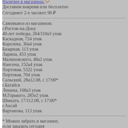
Наличие в магазинах
Доставим вовремя или бесплатно
Сегодня
от 2-х часов
от 90 ₽
Самовывоз из магазинов:
г.Ростов-на-Дону
40-лет победы, 264/110а
3 упак
Каскадная, 72
4 упак
Королева, 30а
4 упак
Базарная, 11
3 упак
Ларина, 45
3 упак
Малиновского, 48а
2 упак
Нансена, 152а
4 упак
Портовая, 532
2 упак
Портовая, 70
4 упак
Сальский, 28a
12.08, с 17:00*
г.Батайск
Ленина, 168а
3 упак
М.Горького, 285е
2 упак
Шмидта, 17/1
12.08, с 17:00*
г.Аксай
Вартанова, 11
3 упак
* Можно забрать в магазине,
если заказать сегодня