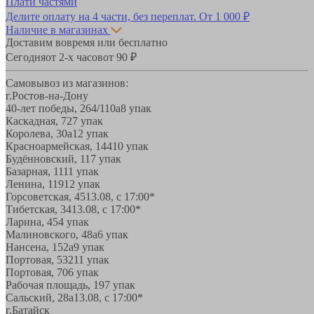
Плати частями
Делите оплату на 4 части, без переплат.
От 1 000 ₽
Наличие в магазинах
Доставим вовремя или бесплатно
Сегодня
от 2-х часов
от 90 ₽
Самовывоз из магазинов:
г.Ростов-на-Дону
40-лет победы, 264/110а
8 упак
Каскадная, 72
7 упак
Королева, 30а
12 упак
Красноармейская, 144
10 упак
Будённовский, 11
7 упак
Базарная, 11
11 упак
Ленина, 119
12 упак
Горсоветская, 45
13.08, с 17:00*
Тибетская, 34
13.08, с 17:00*
Ларина, 45
4 упак
Малиновского, 48а
6 упак
Нансена, 152а
9 упак
Портовая, 532
11 упак
Портовая, 70
6 упак
Рабочая площадь, 19
7 упак
Сальский, 28a
13.08, с 17:00*
г.Батайск