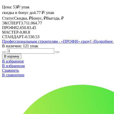
Цена:
53
₽
/ упак
скидка и бонус до
4.77
₽/ упак
Статус
Скидка, ₽
Бонус, ₽
Выгода, ₽
ЭКСПЕРТ
3.71
1.06
4.77
ПРОФИ
2.65
0.8
3.45
МАСТЕР
-
0.8
0.8
СТАНДАРТ
-
0.53
0.53
Профессиональным строителям -
«ПРОФИ»
сразу!
›
Подробнее 
В наличии: 121 упак
В корзину
В избранное
В избранном
Сравнить
В сравнении