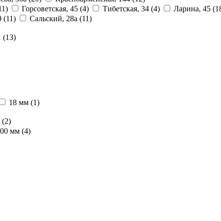
11)
Горсоветская, 45
(4)
Тибетская, 34
(4)
Ларина, 45
(1
9
(11)
Сальский, 28a
(11)
1
(13)
18 мм
(1)
м
(2)
000 мм
(4)