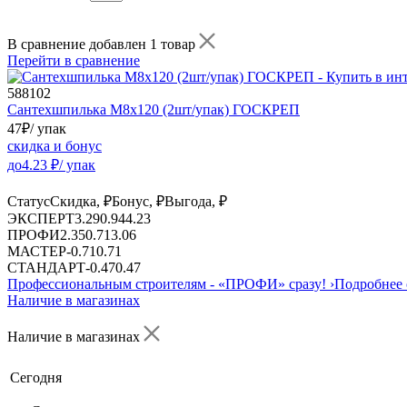
В сравнение добавлен 1 товар
Перейти в сравнение
588102
Сантехшпилька М8х120 (2шт/упак) ГОСКРЕП
47
₽
/ упак
скидка и бонус
до
4.23
₽/ упак
Статус
Скидка, ₽
Бонус, ₽
Выгода, ₽
ЭКСПЕРТ
3.29
0.94
4.23
ПРОФИ
2.35
0.71
3.06
МАСТЕР
-
0.71
0.71
СТАНДАРТ
-
0.47
0.47
Профессиональным строителям -
«ПРОФИ»
сразу!
›
Подробнее 
Наличие в магазинах
Наличие в магазинах
Сегодня