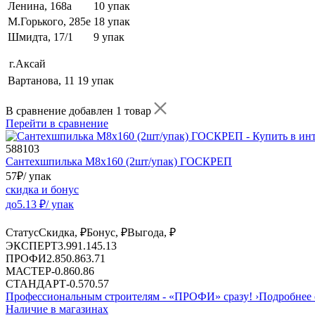
Ленина, 168а
10 упак
М.Горького, 285е
18 упак
Шмидта, 17/1
9 упак
г.Аксай
Вартанова, 11
19 упак
В сравнение добавлен 1 товар
Перейти в сравнение
588103
Сантехшпилька М8х160 (2шт/упак) ГОСКРЕП
57
₽
/ упак
скидка и бонус
до
5.13
₽/ упак
Статус
Скидка, ₽
Бонус, ₽
Выгода, ₽
ЭКСПЕРТ
3.99
1.14
5.13
ПРОФИ
2.85
0.86
3.71
МАСТЕР
-
0.86
0.86
СТАНДАРТ
-
0.57
0.57
Профессиональным строителям -
«ПРОФИ»
сразу!
›
Подробнее 
Наличие в магазинах