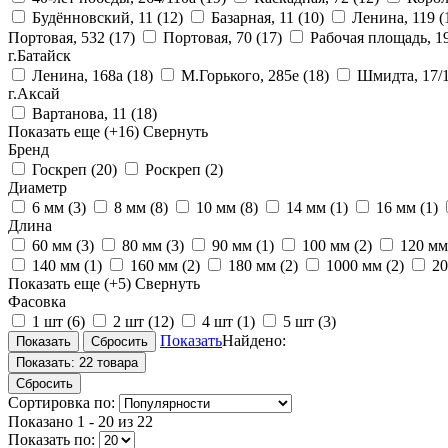
Будённовский, 11
(12)
Базарная, 11
(10)
Ленина, 119
(
Портовая, 532
(17)
Портовая, 70
(17)
Рабочая площадь, 1
г.Батайск
Ленина, 168а
(18)
М.Горького, 285е
(18)
Шмидта, 17/
г.Аксай
Вартанова, 11
(18)
Показать еще
(+16)
Свернуть
Бренд
Госкреп
(20)
Роскреп
(2)
Диаметр
6 мм
(3)
8 мм
(8)
10 мм
(8)
14 мм
(1)
16 мм
(1)
Длина
60 мм
(3)
80 мм
(3)
90 мм
(1)
100 мм
(2)
120 м
140 мм
(1)
160 мм
(2)
180 мм
(2)
1000 мм
(2)
2
Показать еще
(+5)
Свернуть
Фасовка
1 шт
(6)
2 шт
(12)
4 шт
(1)
5 шт
(3)
Показать
Найдено:
Показать:
22 товара
Сбросить
Сортировка по:
Показано
1 - 20 из 22
Показать по: