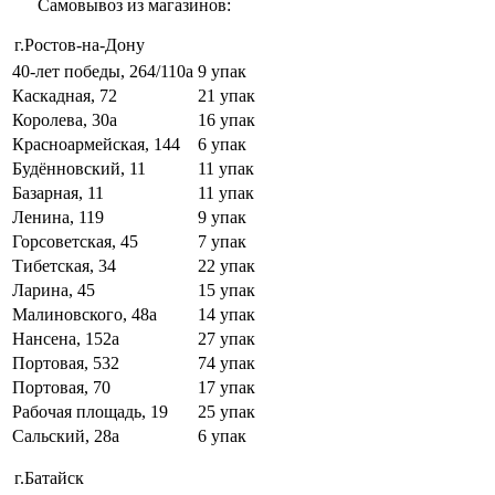
Самовывоз из магазинов:
г.Ростов-на-Дону
40-лет победы, 264/110а
9 упак
Каскадная, 72
21 упак
Королева, 30а
16 упак
Красноармейская, 144
6 упак
Будённовский, 11
11 упак
Базарная, 11
11 упак
Ленина, 119
9 упак
Горсоветская, 45
7 упак
Тибетская, 34
22 упак
Ларина, 45
15 упак
Малиновского, 48а
14 упак
Нансена, 152а
27 упак
Портовая, 532
74 упак
Портовая, 70
17 упак
Рабочая площадь, 19
25 упак
Сальский, 28a
6 упак
г.Батайск