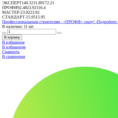
ЭКСПЕРТ
140.32
31.89
172.21
ПРОФИ
92.48
23.92
116.4
МАСТЕР
-
23.92
23.92
СТАНДАРТ
-
15.95
15.95
Профессиональным строителям -
«ПРОФИ»
сразу!
›
Подробнее 
В наличии: 11 шт
В корзину
В избранное
В избранном
Сравнить
В сравнении