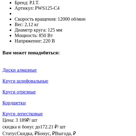
Бренд:
P.I.T.
Артикул:
PWS125-C4
Скорость вращения:
12000 об/мин
Вес:
2,12 кг
Диаметр круга:
125 мм
Мощность:
850 Вт
Напряжение:
220 В
Вам может понадобиться:
Диски алмазные
Круги шлифовальные
Круги отрезные
Кордщетки
Круги лепестковые
Цена:
3 189
₽
/ шт
скидка и бонус до
172.21
₽/ шт
Статус
Скидка, ₽
Бонус, ₽
Выгода, ₽