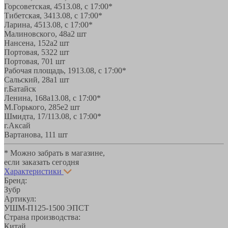
Горсоветская, 45
13.08, с 17:00*
Тибетская, 34
13.08, с 17:00*
Ларина, 45
13.08, с 17:00*
Малиновского, 48а
2 шт
Нансена, 152а
2 шт
Портовая, 532
2 шт
Портовая, 70
1 шт
Рабочая площадь, 19
13.08, с 17:00*
Сальский, 28a
1 шт
г.Батайск
Ленина, 168а
13.08, с 17:00*
М.Горького, 285е
2 шт
Шмидта, 17/1
13.08, с 17:00*
г.Аксай
Вартанова, 11
1 шт
* Можно забрать в магазине,
если заказать сегодня
Характеристики
Бренд:
Зубр
Артикул:
УШМ-П125-1500 ЭПСТ
Страна производства:
Китай