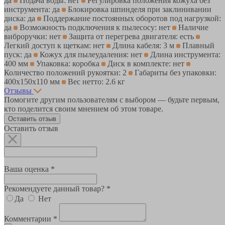
да
Подача воды: нет
Регулировка положения кожуха без
инструмента: да
Блокировка шпинделя при заклинивании
диска: да
Поддержание постоянных оборотов под нагрузкой:
да
Возможность подключения к пылесосу: нет
Наличие
виброручки: нет
Защита от перегрева двигателя: есть
Легкий доступ к щеткам: нет
Длина кабеля: 3 м
Плавный
пуск: да
Кожух для пылеудаления: нет
Длина инструмента:
400 мм
Упаковка: коробка
Диск в комплекте: нет
Количество положений рукоятки: 2
Габариты без упаковки:
400х150х110 мм
Вес нетто: 2.6 кг
Отзывы
Помогите другим пользователям с выбором — будьте первым,
кто поделится своим мнением об этом товаре.
Оставить отзыв
Оставить отзыв
Ваша оценка *
Рекомендуете данный товар? *
Да
Нет
Комментарии *