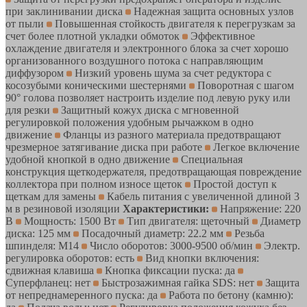
при заклинивании диска
Надежная защита основных узлов
от пыли
Повышенная стойкость двигателя к перегрузкам за
счет более плотной укладки обмоток
Эффективное
охлаждение двигателя и электронного блока за счет хорошо
организованного воздушного потока с направляющим
диффузором
Низкий уровень шума за счет редуктора с
косозубыми коническими шестернями
Поворотная с шагом
90° голова позволяет настроить изделие под левую руку или
для резки
Защитный кожух диска с мгновенной
регулировкой положения удобным рычажком в одно
движение
Фланцы из разного материала предотвращают
чрезмерное затягивание диска при работе
Легкое включение
удобной кнопкой в одно движение
Специальная
конструкция щеткодержателя, предотвращающая повреждение
коллектора при полном износе щеток
Простой доступ к
щеткам для замены
Кабель питания с увеличенной длиной 3
м в резиновой изоляции
Характеристики:
Напряжение: 220
В
Мощность: 1500 Вт
Тип двигателя: щеточный
Диаметр
диска: 125 мм
Посадочный диаметр: 22.2 мм
Резьба
шпинделя: М14
Число оборотов: 3000-9500 об/мин
Электр.
регулировка оборотов: есть
Вид кнопки включения:
сдвижная клавиша
Кнопка фиксации пуска: да
Суперфланец: нет
Быстрозажимная гайка SDS: нет
Защита
от непреднамеренного пуска: да
Работа по бетону (камню):