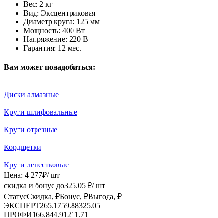
Вес:
2 кг
Вид:
Эксцентриковая
Диаметр круга:
125 мм
Мощность:
400 Вт
Напряжение:
220 В
Гарантия:
12 мес.
Вам может понадобиться:
Диски алмазные
Круги шлифовальные
Круги отрезные
Кордщетки
Круги лепестковые
Цена:
4 277
₽
/ шт
скидка и бонус до
325.05
₽/ шт
Статус
Скидка, ₽
Бонус, ₽
Выгода, ₽
ЭКСПЕРТ
265.17
59.88
325.05
ПРОФИ
166.8
44.91
211.71