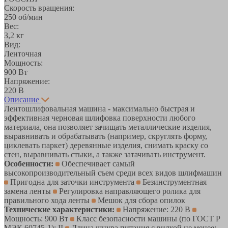
Скорость вращения:
250 об/мин
Вес:
3,2 кг
Вид:
Ленточная
Мощность:
900 Вт
Напряжение:
220 В
Описание
Лентошлифовальная машина - максимально быстрая и
эффективная черновая шлифовка поверхности любого
материала, она позволяет зачищать металлические изделия,
выравнивать и обрабатывать (например, скруглять форму,
циклевать паркет) деревянные изделия, снимать краску со
стен, выравнивать стыки, а также затачивать инструмент.
Особенности:
Обеспечивает самый
высокопроизводительный съем среди всех видов шлифмашин
Пригодна для заточки инструмента
Безинструментная
замена ленты
Регулировка направляющего ролика для
правильного хода ленты
Мешок для сбора опилок
Технические характеристики:
Напряжение: 220 В
Мощность: 900 Вт
Класс безопасности машины (по ГОСТ Р
МЭК 60745-1): II
Длина шнура питания с вилкой не менее: