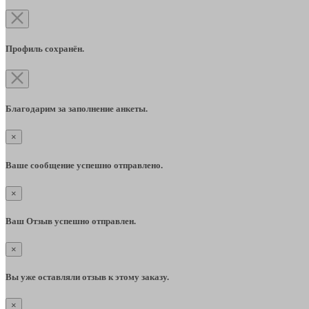
Профиль сохранён.
Благодарим за заполнение анкеты.
×
Ваше сообщение успешно отправлено.
×
Ваш Отзыв успешно отправлен.
×
Вы уже оставляли отзыв к этому заказу.
×