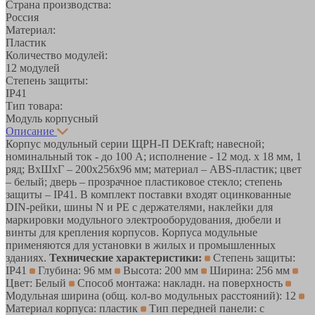
Страна производства:
Россия
Материал:
Пластик
Количество модулей:
12 модулей
Степень защиты:
IP41
Тип товара:
Модуль корпусный
Описание
Корпус модульный серии ЩРН-П DEKraft; навесной;
номинальный ток - до 100 А; исполнение - 12 мод. х 18 мм, 1
ряд; ВхШхГ – 200х256х96 мм; материал – ABS-пластик; цвет
– белый; дверь – прозрачное пластиковое стекло; степень
защиты – IP41. В комплект поставки входят оцинкованные
DIN-рейки, шины N и PE с держателями, наклейки для
маркировки модульного электрооборудования, дюбели и
винты для крепления корпусов. Корпуса модульные
применяются для установки в жилых и промышленных
зданиях.
Технические характеристики:
Степень защиты:
IP41
Глубина: 96 мм
Высота: 200 мм
Ширина: 256 мм
Цвет: Белый
Способ монтажа: накладн. на поверхность
Модульная ширина (общ. кол-во модульных расстояний): 12
Материал корпуса: пластик
Тип передней панели: с