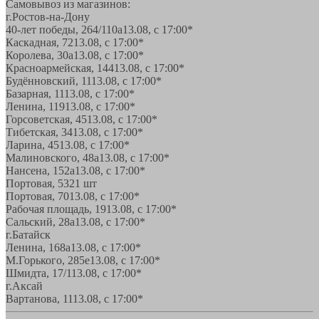
Самовывоз из магазинов:
г.Ростов-на-Дону
40-лет победы, 264/110а
13.08, с 17:00*
Каскадная, 72
13.08, с 17:00*
Королева, 30а
13.08, с 17:00*
Красноармейская, 144
13.08, с 17:00*
Будённовский, 11
13.08, с 17:00*
Базарная, 11
13.08, с 17:00*
Ленина, 119
13.08, с 17:00*
Горсоветская, 45
13.08, с 17:00*
Тибетская, 34
13.08, с 17:00*
Ларина, 45
13.08, с 17:00*
Малиновского, 48а
13.08, с 17:00*
Нансена, 152а
13.08, с 17:00*
Портовая, 532
1 шт
Портовая, 70
13.08, с 17:00*
Рабочая площадь, 19
13.08, с 17:00*
Сальский, 28a
13.08, с 17:00*
г.Батайск
Ленина, 168а
13.08, с 17:00*
М.Горького, 285е
13.08, с 17:00*
Шмидта, 17/1
13.08, с 17:00*
г.Аксай
Вартанова, 11
13.08, с 17:00*