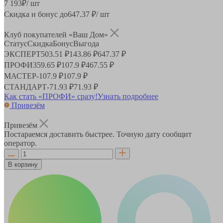
7 193
₽
/ шт
Скидка и бонус до
647.37
₽/ шт
Клуб покупателей «Ваш Дом»
Статус
Скидка
Бонус
Выгода
ЭКСПЕРТ
503.51 ₽
143.86 ₽
647.37 ₽
ПРОФИ
359.65 ₽
107.9 ₽
467.55 ₽
МАСТЕР
-
107.9 ₽
107.9 ₽
СТАНДАРТ
-
71.93 ₽
71.93 ₽
Как стать «ПРОФИ» сразу!
Узнать подробнее
Привезём
Привезём
Постараемся доставить быстрее. Точную дату сообщит
оператор.
В корзину