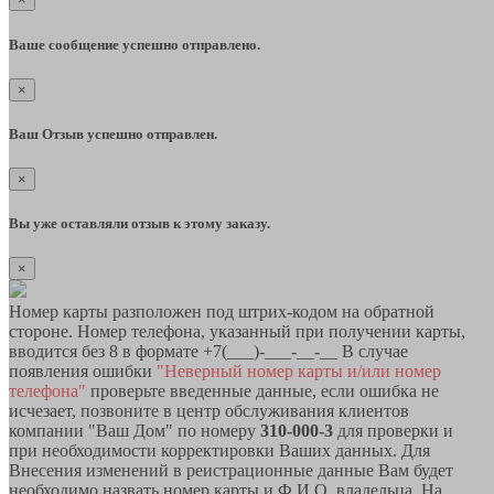
Ваше сообщение успешно отправлено.
×
Ваш Отзыв успешно отправлен.
×
Вы уже оставляли отзыв к этому заказу.
×
Номер карты разположен под штрих-кодом на обратной
стороне. Номер телефона, указанный при получении карты,
вводится без 8 в формате +7(___)-___-__-__ В случае
появления ошибки
"Неверный номер карты и/или номер
телефона"
проверьте введенные данные, если ошибка не
исчезает, позвоните в центр обслуживания клиентов
компании "Ваш Дом" по номеру
310-000-3
для проверки и
при необходимости корректировки Ваших данных. Для
Внесения изменений в реистрационные данные Вам будет
необходимо назвать номер карты и Ф.И.О. владельца. На