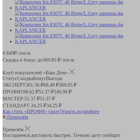
6 849
₽
/ пог.м
Скидка и бонус до
369.85
₽/ пог.м
Клуб покупателей «Ваш Дом»
Статус
Скидка
Бонус
Выгода
ЭКСПЕРТ
301.36 ₽
68.49 ₽
369.85 ₽
ПРОФИ
198.62 ₽
51.37 ₽
249.99 ₽
МАСТЕР
-
51.37 ₽
51.37 ₽
СТАНДАРТ
-
34.25 ₽
34.25 ₽
Как стать «ПРОФИ» сразу!
Узнать подробнее
Привезём
Привезём
Постараемся доставить быстрее. Точную дату сообщит