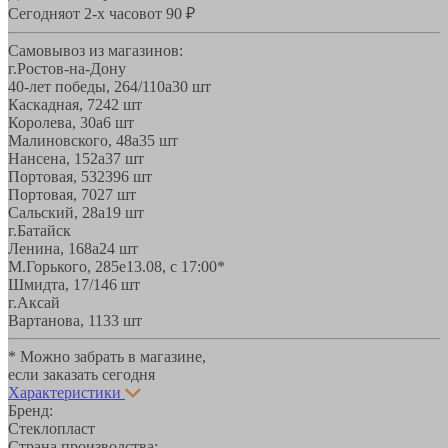
Сегодня
от 2-х часов
от 90 ₽
Самовывоз из магазинов:
г.Ростов-на-Дону
40-лет победы, 264/110а
30 шт
Каскадная, 72
42 шт
Королева, 30а
6 шт
Малиновского, 48а
35 шт
Нансена, 152а
37 шт
Портовая, 532
396 шт
Портовая, 70
27 шт
Сальский, 28a
19 шт
г.Батайск
Ленина, 168а
24 шт
М.Горького, 285е
13.08, с 17:00*
Шмидта, 17/1
46 шт
г.Аксай
Вартанова, 11
33 шт
* Можно забрать в магазине,
если заказать сегодня
Характеристики
Бренд:
Стеклопласт
Страна производства: