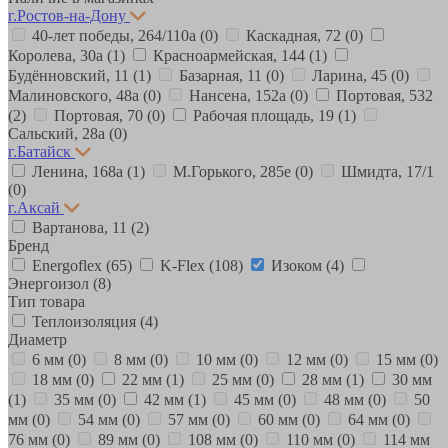
г.Ростов-на-Дону
40-лет победы, 264/110а
(0)
Каскадная, 72
(0)
Королева, 30а
(1)
Красноармейская, 144
(1)
Будённовский, 11
(1)
Базарная, 11
(0)
Ларина, 45
(0)
Малиновского, 48а
(0)
Нансена, 152а
(0)
Портовая, 532
(2)
Портовая, 70
(0)
Рабочая площадь, 19
(1)
Сальский, 28a
(0)
г.Батайск
Ленина, 168а
(1)
М.Горького, 285е
(0)
Шмидта, 17/1
(0)
г.Аксай
Вартанова, 11
(2)
Бренд
Energoflex
(65)
K-Flex
(108)
Изоком
(4)
Энергоизол
(8)
Тип товара
Теплоизоляция
(4)
Диаметр
6 мм
(0)
8 мм
(0)
10 мм
(0)
12 мм
(0)
15 мм
(0)
18 мм
(0)
22 мм
(1)
25 мм
(0)
28 мм
(1)
30 мм
(1)
35 мм
(0)
42 мм
(1)
45 мм
(0)
48 мм
(0)
50
мм
(0)
54 мм
(0)
57 мм
(0)
60 мм
(0)
64 мм
(0)
76 мм
(0)
89 мм
(0)
108 мм
(0)
110 мм
(0)
114 мм