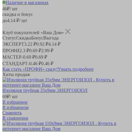
Наличие в магазинах
46
₽
/ шт
скидка и бонус
до
4.14
₽/ шт
Клуб покупателей «Ваш Дом»
Статус
Скидка
Бонус
Выгода
ЭКСПЕРТ
3.22 ₽
0.92 ₽
4.14 ₽
ПРОФИ
2.3 ₽
0.69 ₽
2.99 ₽
МАСТЕР
-
0.69 ₽
0.69 ₽
СТАНДАРТ
-
0.46 ₽
0.46 ₽
Как стать «ПРОФИ» сразу!
Узнать подробнее
Хиты продаж
Изоляция трубная 35х9мм ЭНЕРГОИЗОЛ
69
₽
/ шт
В избранное
В избранном
Сравнить
В сравнении