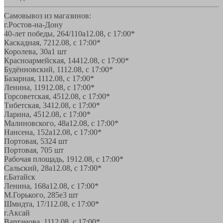
Самовывоз из магазинов:
г.Ростов-на-Дону
40-лет победы, 264/110а
12.08, с 17:00*
Каскадная, 72
12.08, с 17:00*
Королева, 30а
1 шт
Красноармейская, 144
12.08, с 17:00*
Будённовский, 11
12.08, с 17:00*
Базарная, 11
12.08, с 17:00*
Ленина, 119
12.08, с 17:00*
Горсоветская, 45
12.08, с 17:00*
Тибетская, 34
12.08, с 17:00*
Ларина, 45
12.08, с 17:00*
Малиновского, 48а
12.08, с 17:00*
Нансена, 152а
12.08, с 17:00*
Портовая, 532
4 шт
Портовая, 70
5 шт
Рабочая площадь, 19
12.08, с 17:00*
Сальский, 28a
12.08, с 17:00*
г.Батайск
Ленина, 168а
12.08, с 17:00*
М.Горького, 285е
3 шт
Шмидта, 17/1
12.08, с 17:00*
г.Аксай
Вартанова, 11
12.08, с 17:00*