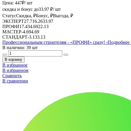
Цена:
447
₽
/ шт
скидка и бонус до
33.97
₽/ шт
Статус
Скидка, ₽
Бонус, ₽
Выгода, ₽
ЭКСПЕРТ
27.71
6.26
33.97
ПРОФИ
17.43
4.69
22.13
МАСТЕР
-
4.69
4.69
СТАНДАРТ
-
3.13
3.13
Профессиональным строителям -
«ПРОФИ»
сразу!
›
Подробнее 
В наличии: 39 шт
В корзину
В избранное
В избранном
Сравнить
В сравнении