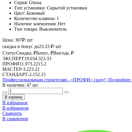
Серия:
Glossa
Тип установки:
Скрытой установки
Цвет:
Бежевый
Количество клавиш:
1
Наличие заземления:
Нет
Тип товара:
Выключатель
Цена:
307
₽
/ шт
скидка и бонус до
23.33
₽/ шт
Статус
Скидка, ₽
Бонус, ₽
Выгода, ₽
ЭКСПЕРТ
19.03
4.3
23.33
ПРОФИ
11.97
3.22
15.2
МАСТЕР
-
3.22
3.22
СТАНДАРТ
-
2.15
2.15
Профессиональным строителям -
«ПРОФИ»
сразу!
›
Подробнее 
В наличии: 47 шт
В корзину
В избранное
В избранном
Сравнить
В сравнении