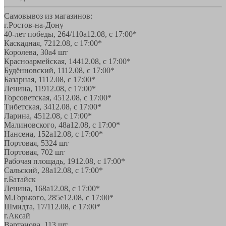
Самовывоз из магазинов:
г.Ростов-на-Дону
40-лет победы, 264/110а
12.08, с 17:00*
Каскадная, 72
12.08, с 17:00*
Королева, 30а
4 шт
Красноармейская, 144
12.08, с 17:00*
Будённовский, 11
12.08, с 17:00*
Базарная, 11
12.08, с 17:00*
Ленина, 119
12.08, с 17:00*
Горсоветская, 45
12.08, с 17:00*
Тибетская, 34
12.08, с 17:00*
Ларина, 45
12.08, с 17:00*
Малиновского, 48а
12.08, с 17:00*
Нансена, 152а
12.08, с 17:00*
Портовая, 532
4 шт
Портовая, 70
2 шт
Рабочая площадь, 19
12.08, с 17:00*
Сальский, 28a
12.08, с 17:00*
г.Батайск
Ленина, 168а
12.08, с 17:00*
М.Горького, 285е
12.08, с 17:00*
Шмидта, 17/1
12.08, с 17:00*
г.Аксай
Вартанова, 11
3 шт