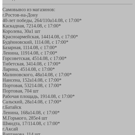
Самовывоз из магазинов:
г.Ростов-на-Дону
40-лет победы, 264/110а
14.08, с 17:00*
Каскадная, 72
14.08, с 17:00*
Королева, 30а
1 шт
Красноармейская, 144
14.08, с 17:00*
Будённовский, 11
14.08, с 17:00*
Базарная, 11
14.08, с 17:00*
Ленина, 119
14.08, с 17:00*
Горсоветская, 45
14.08, с 17:00*
Тибетская, 34
14.08, с 17:00*
Ларина, 45
14.08, с 17:00*
Малиновского, 48а
14.08, с 17:00*
Нансена, 152а
14.08, с 17:00*
Портовая, 532
14.08, с 17:00*
Портовая, 70
4 шт
Рабочая площадь, 19
14.08, с 17:00*
Сальский, 28a
14.08, с 17:00*
г.Батайск
Ленина, 168а
14.08, с 17:00*
М.Горького, 285е
4 шт
Шмидта, 17/1
14.08, с 17:00*
г.Аксай
Вартанова, 11
4 шт