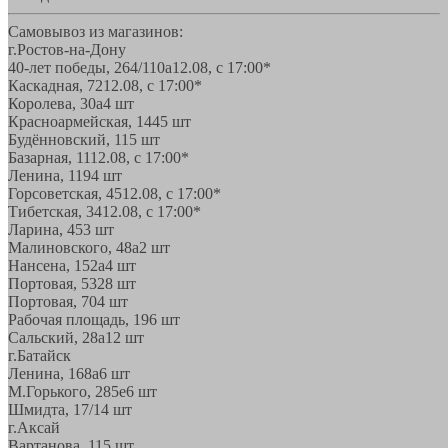
Самовывоз из магазинов:
г.Ростов-на-Дону
40-лет победы, 264/110а
12.08, с 17:00*
Каскадная, 72
12.08, с 17:00*
Королева, 30а
4 шт
Красноармейская, 144
5 шт
Будённовский, 11
5 шт
Базарная, 11
12.08, с 17:00*
Ленина, 119
4 шт
Горсоветская, 45
12.08, с 17:00*
Тибетская, 34
12.08, с 17:00*
Ларина, 45
3 шт
Малиновского, 48а
2 шт
Нансена, 152а
4 шт
Портовая, 532
8 шт
Портовая, 70
4 шт
Рабочая площадь, 19
6 шт
Сальский, 28a
12 шт
г.Батайск
Ленина, 168а
6 шт
М.Горького, 285е
6 шт
Шмидта, 17/1
4 шт
г.Аксай
Вартанова, 11
5 шт