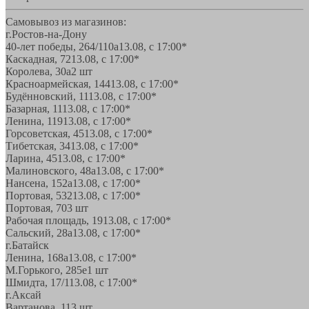
Самовывоз из магазинов:
г.Ростов-на-Дону
40-лет победы, 264/110а
13.08, с 17:00*
Каскадная, 72
13.08, с 17:00*
Королева, 30а
2 шт
Красноармейская, 144
13.08, с 17:00*
Будённовский, 11
13.08, с 17:00*
Базарная, 11
13.08, с 17:00*
Ленина, 119
13.08, с 17:00*
Горсоветская, 45
13.08, с 17:00*
Тибетская, 34
13.08, с 17:00*
Ларина, 45
13.08, с 17:00*
Малиновского, 48а
13.08, с 17:00*
Нансена, 152а
13.08, с 17:00*
Портовая, 532
13.08, с 17:00*
Портовая, 70
3 шт
Рабочая площадь, 19
13.08, с 17:00*
Сальский, 28a
13.08, с 17:00*
г.Батайск
Ленина, 168а
13.08, с 17:00*
М.Горького, 285е
1 шт
Шмидта, 17/1
13.08, с 17:00*
г.Аксай
Вартанова, 11
3 шт