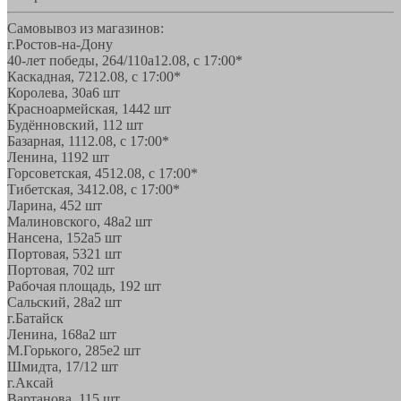
Самовывоз из магазинов:
г.Ростов-на-Дону
40-лет победы, 264/110а
12.08, с 17:00*
Каскадная, 72
12.08, с 17:00*
Королева, 30а
6 шт
Красноармейская, 144
2 шт
Будённовский, 11
2 шт
Базарная, 11
12.08, с 17:00*
Ленина, 119
2 шт
Горсоветская, 45
12.08, с 17:00*
Тибетская, 34
12.08, с 17:00*
Ларина, 45
2 шт
Малиновского, 48а
2 шт
Нансена, 152а
5 шт
Портовая, 532
1 шт
Портовая, 70
2 шт
Рабочая площадь, 19
2 шт
Сальский, 28a
2 шт
г.Батайск
Ленина, 168а
2 шт
М.Горького, 285е
2 шт
Шмидта, 17/1
2 шт
г.Аксай
Вартанова, 11
5 шт