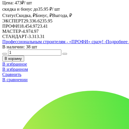
Цена:
473
₽
/ шт
скидка и бонус до
35.95
₽/ шт
Статус
Скидка, ₽
Бонус, ₽
Выгода, ₽
ЭКСПЕРТ
29.33
6.62
35.95
ПРОФИ
18.45
4.97
23.41
МАСТЕР
-
4.97
4.97
СТАНДАРТ
-
3.31
3.31
Профессиональным строителям -
«ПРОФИ»
сразу!
›
Подробнее 
В наличии: 38 шт
В корзину
В избранное
В избранном
Сравнить
В сравнении