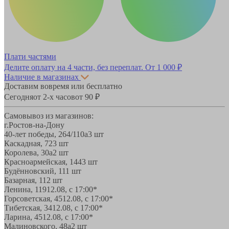
Плати частями
Делите оплату на 4 части, без переплат.
От 1 000 ₽
Наличие в магазинах
Доставим вовремя или бесплатно
Сегодня
от 2-х часов
от 90 ₽
Самовывоз из магазинов:
г.Ростов-на-Дону
40-лет победы, 264/110а
3 шт
Каскадная, 72
3 шт
Королева, 30а
2 шт
Красноармейская, 144
3 шт
Будённовский, 11
1 шт
Базарная, 11
2 шт
Ленина, 119
12.08, с 17:00*
Горсоветская, 45
12.08, с 17:00*
Тибетская, 34
12.08, с 17:00*
Ларина, 45
12.08, с 17:00*
Малиновского, 48а
2 шт