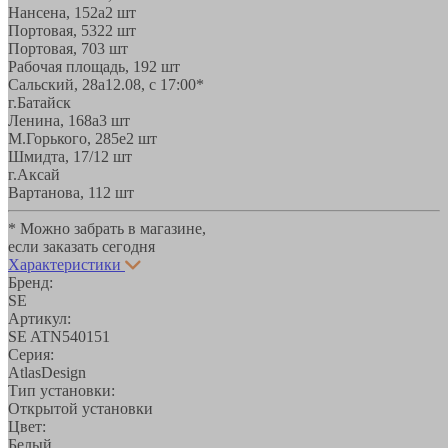
Нансена, 152а
2 шт
Портовая, 532
2 шт
Портовая, 70
3 шт
Рабочая площадь, 19
2 шт
Сальский, 28a
12.08, с 17:00*
г.Батайск
Ленина, 168а
3 шт
М.Горького, 285е
2 шт
Шмидта, 17/1
2 шт
г.Аксай
Вартанова, 11
2 шт
* Можно забрать в магазине,
если заказать сегодня
Характеристики
Бренд:
SE
Артикул:
SE ATN540151
Серия:
AtlasDesign
Тип установки:
Открытой установки
Цвет:
Белый