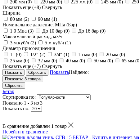
200 мм
(0)
220 мм
(0)
225 мм
(0)
245 мм
(0)
25
Показать еще
(+8)
Свернуть
Ширина
80 мм
(2)
90 мм
(1)
Номинальное давление, МПа (Бар)
1,0 Мпа
(3)
До 10 бар
(0)
До 16 бар
(0)
Максимальный расход, м3/ч
3 м.куб/ч
(2)
5 м.куб/ч
(1)
Диаметр присоединения
1"
(0)
1/2"
(2)
3/4"
(1)
15 мм
(0)
20 мм
(0)
25 мм
(0)
32 мм
(0)
40 мм
(0)
50 мм
(0)
65 мм
(0
Показать еще
(+7)
Свернуть
Показать
Найдено:
Показать:
3 товара
Сбросить
Бетар
Сортировка по:
Показано
1 - 3 из 3
Показать по:
В сравнение добавлен 1 товар
Перейти в сравнение