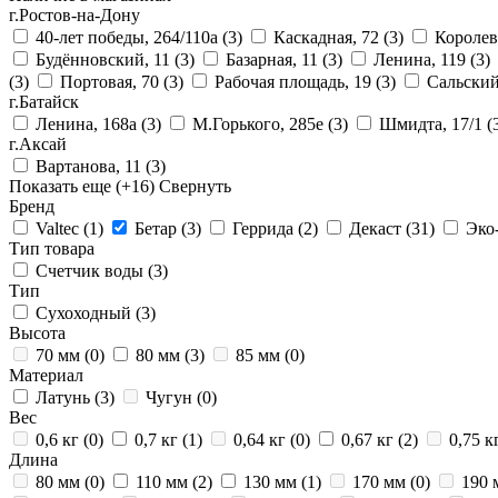
г.Ростов-на-Дону
40-лет победы, 264/110а
(3)
Каскадная, 72
(3)
Королев
Будённовский, 11
(3)
Базарная, 11
(3)
Ленина, 119
(3)
(3)
Портовая, 70
(3)
Рабочая площадь, 19
(3)
Сальский
г.Батайск
Ленина, 168а
(3)
М.Горького, 285е
(3)
Шмидта, 17/1
(
г.Аксай
Вартанова, 11
(3)
Показать еще
(+16)
Свернуть
Бренд
Valtec
(1)
Бетар
(3)
Геррида
(2)
Декаст
(31)
Эк
Тип товара
Счетчик воды
(3)
Тип
Сухоходный
(3)
Высота
70 мм
(0)
80 мм
(3)
85 мм
(0)
Материал
Латунь
(3)
Чугун
(0)
Вес
0,6 кг
(0)
0,7 кг
(1)
0,64 кг
(0)
0,67 кг
(2)
0,75 к
Длина
80 мм
(0)
110 мм
(2)
130 мм
(1)
170 мм
(0)
190