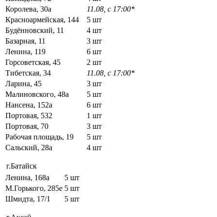
Королева, 30а
11.08, с 17:00*
Красноармейская, 144
5 шт
Будённовский, 11
4 шт
Базарная, 11
3 шт
Ленина, 119
6 шт
Горсоветская, 45
2 шт
Тибетская, 34
11.08, с 17:00*
Ларина, 45
3 шт
Малиновского, 48а
5 шт
Нансена, 152а
6 шт
Портовая, 532
1 шт
Портовая, 70
3 шт
Рабочая площадь, 19
5 шт
Сальский, 28a
4 шт
г.Батайск
Ленина, 168а
5 шт
М.Горького, 285е
5 шт
Шмидта, 17/1
5 шт