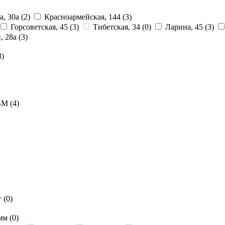
а, 30а
(2)
Красноармейская, 144
(3)
Горсоветская, 45
(3)
Тибетская, 34
(0)
Ларина, 45
(3)
, 28a
(3)
3)
о-М
(4)
г
(0)
 мм
(0)