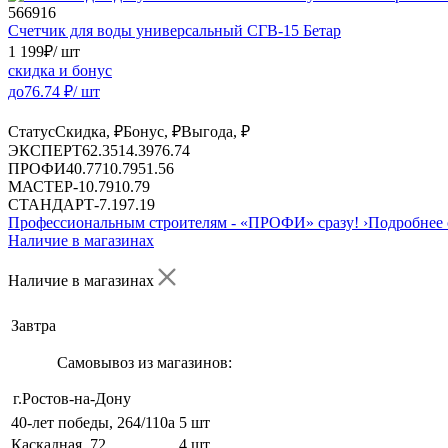
566916
Счетчик для воды универсальный СГВ-15 Бетар
1 199
₽
/ шт
скидка и бонус
до
76.74
₽/ шт
Статус
Скидка, ₽
Бонус, ₽
Выгода, ₽
ЭКСПЕРТ
62.35
14.39
76.74
ПРОФИ
40.77
10.79
51.56
МАСТЕР
-
10.79
10.79
СТАНДАРТ
-
7.19
7.19
Профессиональным строителям -
«ПРОФИ»
сразу!
›
Подробнее 
Наличие в магазинах
Наличие в магазинах
Завтра
Самовывоз из магазинов:
г.Ростов-на-Дону
40-лет победы, 264/110а
5 шт
Каскадная, 72
4 шт