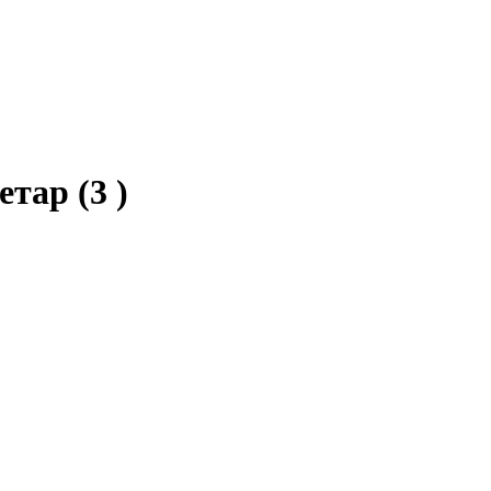
Бетар
(3 )