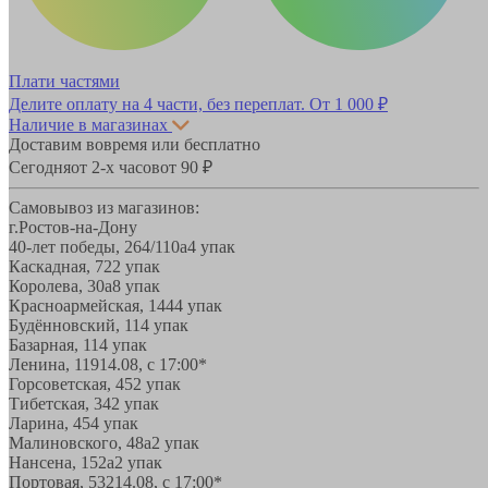
Плати частями
Делите оплату на 4 части, без переплат.
От 1 000 ₽
Наличие в магазинах
Доставим вовремя или бесплатно
Сегодня
от 2-х часов
от 90 ₽
Самовывоз из магазинов:
г.Ростов-на-Дону
40-лет победы, 264/110а
4 упак
Каскадная, 72
2 упак
Королева, 30а
8 упак
Красноармейская, 144
4 упак
Будённовский, 11
4 упак
Базарная, 11
4 упак
Ленина, 119
14.08, с 17:00*
Горсоветская, 45
2 упак
Тибетская, 34
2 упак
Ларина, 45
4 упак
Малиновского, 48а
2 упак
Нансена, 152а
2 упак
Портовая, 532
14.08, с 17:00*