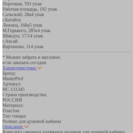
Портовая, 70
3 упак
Рабочая площадь, 19
2 упак
Сальский, 28a
4 упак
г.Батайск
Ленина, 168а
5 упак
М.Горького, 285е
4 упак
Шмидта, 17/1
4 упак
г.Аксай
Вартанова, 11
4 упак
* Можно забрать в магазине,
если заказать сегодня
Характеристики
Бренд:
MasterProf
Артикул:
ИС.131345
Страна производства:
РОССИЯ
Материал:
Пластик
Тип товара:
Ролики для душевой кабины
Описание
Комплект сменных натяжных роликов для душевой кабины.