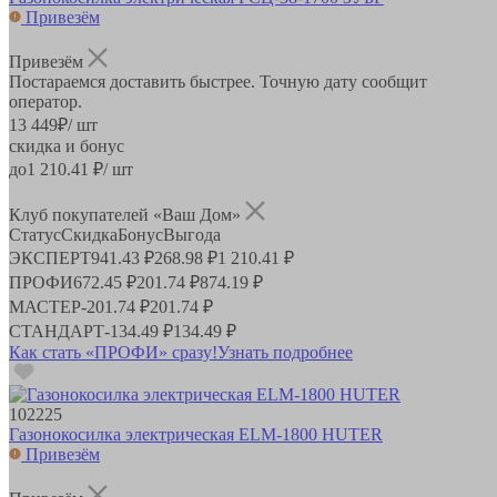
Привезём
Привезём
Постараемся доставить быстрее. Точную дату сообщит
оператор.
13 449
₽
/ шт
скидка и бонус
до
1 210.41
₽/ шт
Клуб покупателей «Ваш Дом»
Статус
Скидка
Бонус
Выгода
ЭКСПЕРТ
941.43 ₽
268.98 ₽
1 210.41 ₽
ПРОФИ
672.45 ₽
201.74 ₽
874.19 ₽
МАСТЕР
-
201.74 ₽
201.74 ₽
СТАНДАРТ
-
134.49 ₽
134.49 ₽
Как стать «ПРОФИ» сразу!
Узнать подробнее
102225
Газонокосилка электрическая ELM-1800 HUTER
Привезём