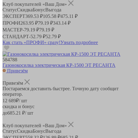
Клуб покупателей «Ваш Дом»
Статус
Скидка
Бонус
Выгода
ЭКСПЕРТ
369.53 ₽
105.58 ₽
475.11 ₽
ПРОФИ
263.95 ₽
79.19 ₽
343.14 ₽
МАСТЕР
-
79.19 ₽
79.19 ₽
СТАНДАРТ
-
52.79 ₽
52.79 ₽
Как стать «ПРОФИ» сразу!
Узнать подробнее
584788
Газонокосилка электрическая КР-1500 ЭТ РЕСАНТА
Привезём
Привезём
Постараемся доставить быстрее. Точную дату сообщит
оператор.
12 689
₽
/ шт
скидка и бонус
до
685.21
₽/ шт
Клуб покупателей «Ваш Дом»
Статус
Скидка
Бонус
Выгода
ЭКСПЕРТ
558.32 ₽
126.89 ₽
685.21 ₽