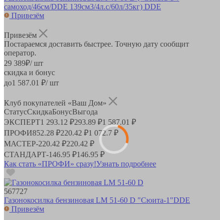
самоход/46cм/DDE 139см3/4л.с/60л/35кг) DDE
Привезём
Привезём
Постараемся доставить быстрее. Точную дату сообщит
оператор.
29 389
₽
/ шт
скидка и бонус
до
1 587.01
₽/ шт
Клуб покупателей «Ваш Дом»
Статус
Скидка
Бонус
Выгода
ЭКСПЕРТ
1 293.12 ₽
293.89 ₽
1 587.01 ₽
ПРОФИ
852.28 ₽
220.42 ₽
1 072.7 ₽
МАСТЕР
-
220.42 ₽
220.42 ₽
СТАНДАРТ
-
146.95 ₽
146.95 ₽
Как стать «ПРОФИ» сразу!
Узнать подробнее
567727
Газонокосилка бензиновая LM 51-60 D "Сюита-1"DDE
Привезём