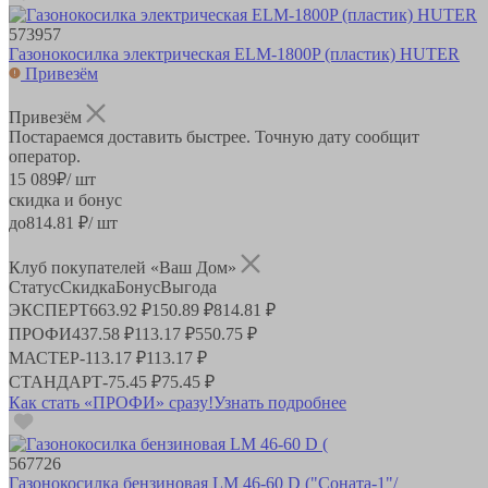
573957
Газонокосилка электрическая ELM-1800P (пластик) HUTER
Привезём
Привезём
Постараемся доставить быстрее. Точную дату сообщит
оператор.
15 089
₽
/ шт
скидка и бонус
до
814.81
₽/ шт
Клуб покупателей «Ваш Дом»
Статус
Скидка
Бонус
Выгода
ЭКСПЕРТ
663.92 ₽
150.89 ₽
814.81 ₽
ПРОФИ
437.58 ₽
113.17 ₽
550.75 ₽
МАСТЕР
-
113.17 ₽
113.17 ₽
СТАНДАРТ
-
75.45 ₽
75.45 ₽
Как стать «ПРОФИ» сразу!
Узнать подробнее
567726
Газонокосилка бензиновая LM 46-60 D ("Соната-1"/