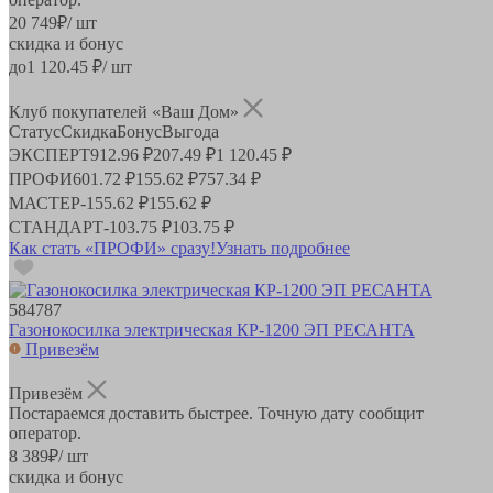
20 749
₽
/ шт
скидка и бонус
до
1 120.45
₽/ шт
Клуб покупателей «Ваш Дом»
Статус
Скидка
Бонус
Выгода
ЭКСПЕРТ
912.96 ₽
207.49 ₽
1 120.45 ₽
ПРОФИ
601.72 ₽
155.62 ₽
757.34 ₽
МАСТЕР
-
155.62 ₽
155.62 ₽
СТАНДАРТ
-
103.75 ₽
103.75 ₽
Как стать «ПРОФИ» сразу!
Узнать подробнее
584787
Газонокосилка электрическая КР-1200 ЭП РЕСАНТА
Привезём
Привезём
Постараемся доставить быстрее. Точную дату сообщит
оператор.
8 389
₽
/ шт
скидка и бонус