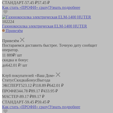
СТАНДАРТ
-
57.45 ₽
57.45 ₽
Как стать «ПРОФИ» сразу!
Узнать подробнее
102224
Газонокосилка электрическая ELM-1400 HUTER
Привезём
Привезём
Постараемся доставить быстрее. Точную дату сообщит
оператор.
11 889
₽
/ шт
скидка и бонус
до
642.01
₽/ шт
Клуб покупателей «Ваш Дом»
Статус
Скидка
Бонус
Выгода
ЭКСПЕРТ
523.12 ₽
118.89 ₽
642.01 ₽
ПРОФИ
344.78 ₽
89.17 ₽
433.95 ₽
МАСТЕР
-
89.17 ₽
89.17 ₽
СТАНДАРТ
-
59.45 ₽
59.45 ₽
Как стать «ПРОФИ» сразу!
Узнать подробнее