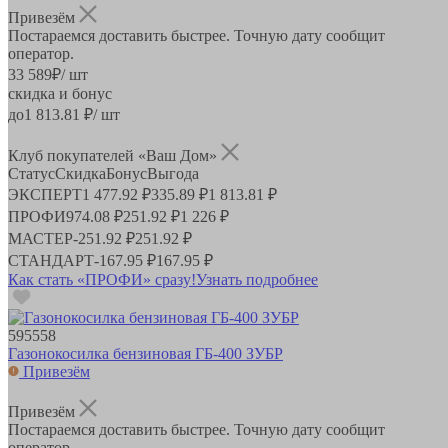
Привезём
Постараемся доставить быстрее. Точную дату сообщит
оператор.
33 589
₽
/ шт
скидка и бонус
до
1 813.81
₽/ шт
Клуб покупателей «Ваш Дом»
Статус
Скидка
Бонус
Выгода
ЭКСПЕРТ
1 477.92 ₽
335.89 ₽
1 813.81 ₽
ПРОФИ
974.08 ₽
251.92 ₽
1 226 ₽
МАСТЕР
-
251.92 ₽
251.92 ₽
СТАНДАРТ
-
167.95 ₽
167.95 ₽
Как стать «ПРОФИ» сразу!
Узнать подробнее
595558
Газонокосилка бензиновая ГБ-400 ЗУБР
Привезём
Привезём
Постараемся доставить быстрее. Точную дату сообщит
оператор.