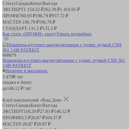
Статус
Скидка
Бонус
Выгода
ЭКСПЕРТ
1 154.52 ₽
262.39 ₽
1 416.91 ₽
ПРОФИ
760.93 ₽
196.79 ₽
957.72 ₽
МАСТЕР
-
196.79 ₽
196.79 ₽
СТАНДАРТ
-
131.2 ₽
131.2 ₽
Как стать «ПРОФИ» сразу!
Узнать подробнее
608879
Ножницы-кусторез аккумуляторные с удлин. ручкой CSH 361
3,6В PATRIOT
Наличие в магазинах
3 479
₽
/ шт
скидка и бонус
до
146.12
₽/ шт
Клуб покупателей «Ваш Дом»
Статус
Скидка
Бонус
Выгода
ЭКСПЕРТ
118.29 ₽
27.83 ₽
146.12 ₽
ПРОФИ
83.5 ₽
20.87 ₽
104.37 ₽
МАСТЕР
-
20.87 ₽
20.87 ₽