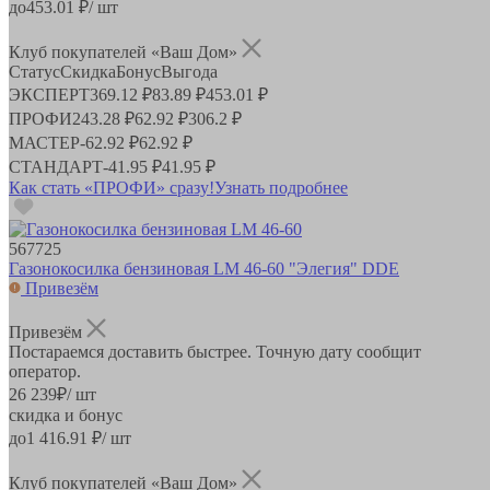
до
453.01
₽/ шт
Клуб покупателей «Ваш Дом»
Статус
Скидка
Бонус
Выгода
ЭКСПЕРТ
369.12 ₽
83.89 ₽
453.01 ₽
ПРОФИ
243.28 ₽
62.92 ₽
306.2 ₽
МАСТЕР
-
62.92 ₽
62.92 ₽
СТАНДАРТ
-
41.95 ₽
41.95 ₽
Как стать «ПРОФИ» сразу!
Узнать подробнее
567725
Газонокосилка бензиновая LM 46-60 "Элегия" DDE
Привезём
Привезём
Постараемся доставить быстрее. Точную дату сообщит
оператор.
26 239
₽
/ шт
скидка и бонус
до
1 416.91
₽/ шт
Клуб покупателей «Ваш Дом»