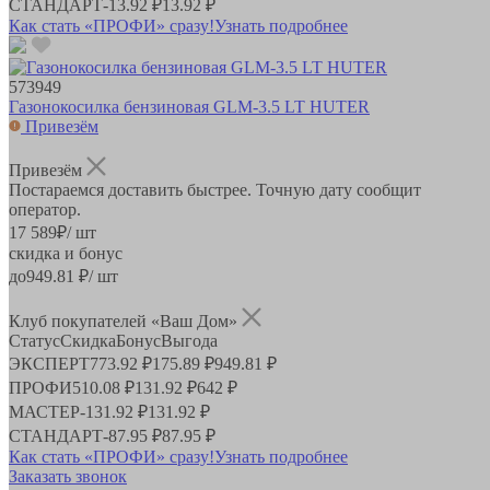
СТАНДАРТ
-
13.92 ₽
13.92 ₽
Как стать «ПРОФИ» сразу!
Узнать подробнее
573949
Газонокосилка бензиновая GLM-3.5 LT HUTER
Привезём
Привезём
Постараемся доставить быстрее. Точную дату сообщит
оператор.
17 589
₽
/ шт
скидка и бонус
до
949.81
₽/ шт
Клуб покупателей «Ваш Дом»
Статус
Скидка
Бонус
Выгода
ЭКСПЕРТ
773.92 ₽
175.89 ₽
949.81 ₽
ПРОФИ
510.08 ₽
131.92 ₽
642 ₽
МАСТЕР
-
131.92 ₽
131.92 ₽
СТАНДАРТ
-
87.95 ₽
87.95 ₽
Как стать «ПРОФИ» сразу!
Узнать подробнее
Заказать звонок