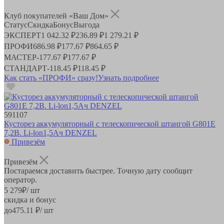
Клуб покупателей «Ваш Дом»
Статус
Скидка
Бонус
Выгода
ЭКСПЕРТ
1 042.32 ₽
236.89 ₽
1 279.21 ₽
ПРОФИ
686.98 ₽
177.67 ₽
864.65 ₽
МАСТЕР
-
177.67 ₽
177.67 ₽
СТАНДАРТ
-
118.45 ₽
118.45 ₽
Как стать «ПРОФИ» сразу!
Узнать подробнее
591107
Кусторез аккумуляторный с телескопической штангой G801Е
7,2В. Li-lon1,5Ач DENZEL
Привезём
Привезём
Постараемся доставить быстрее. Точную дату сообщит
оператор.
5 279
₽
/ шт
скидка и бонус
до
475.11
₽/ шт