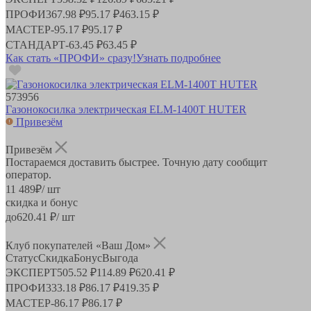
ПРОФИ
367.98 ₽
95.17 ₽
463.15 ₽
МАСТЕР
-
95.17 ₽
95.17 ₽
СТАНДАРТ
-
63.45 ₽
63.45 ₽
Как стать «ПРОФИ» сразу!
Узнать подробнее
573956
Газонокосилка электрическая ELM-1400Т HUTER
Привезём
Привезём
Постараемся доставить быстрее. Точную дату сообщит
оператор.
11 489
₽
/ шт
скидка и бонус
до
620.41
₽/ шт
Клуб покупателей «Ваш Дом»
Статус
Скидка
Бонус
Выгода
ЭКСПЕРТ
505.52 ₽
114.89 ₽
620.41 ₽
ПРОФИ
333.18 ₽
86.17 ₽
419.35 ₽
МАСТЕР
-
86.17 ₽
86.17 ₽