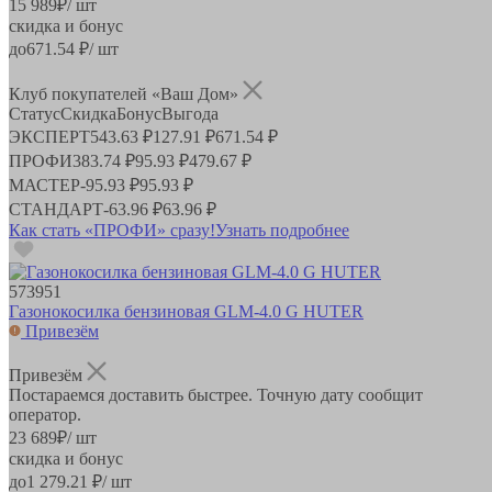
15 989
₽
/ шт
скидка и бонус
до
671.54
₽/ шт
Клуб покупателей «Ваш Дом»
Статус
Скидка
Бонус
Выгода
ЭКСПЕРТ
543.63 ₽
127.91 ₽
671.54 ₽
ПРОФИ
383.74 ₽
95.93 ₽
479.67 ₽
МАСТЕР
-
95.93 ₽
95.93 ₽
СТАНДАРТ
-
63.96 ₽
63.96 ₽
Как стать «ПРОФИ» сразу!
Узнать подробнее
573951
Газонокосилка бензиновая GLM-4.0 G HUTER
Привезём
Привезём
Постараемся доставить быстрее. Точную дату сообщит
оператор.
23 689
₽
/ шт
скидка и бонус
до
1 279.21
₽/ шт