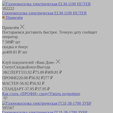
102222
Газонокосилка электрическая ELM-1100 HUTER
Привезём
Привезём
Постараемся доставить быстрее. Точную дату сообщит
оператор.
7 589
₽
/ шт
скидка и бонус
до
409.81
₽/ шт
Клуб покупателей «Ваш Дом»
Статус
Скидка
Бонус
Выгода
ЭКСПЕРТ
333.92 ₽
75.89 ₽
409.81 ₽
ПРОФИ
220.08 ₽
56.92 ₽
277 ₽
МАСТЕР
-
56.92 ₽
56.92 ₽
СТАНДАРТ
-
37.95 ₽
37.95 ₽
Как стать «ПРОФИ» сразу!
Узнать подробнее
595567
Газонокосилка электрическая ГСЦ-38-1700 ЗУБР