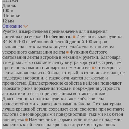
КИТАЙ
Длина:
100 м
Ширина:
12 мм
Описание
Рулетка измерительная предназначена для измерения
линейных размеров.
Особенности:
Измерительная рулетка
RGK R-100 с нейлоновой лентой длиной 100 метров
выполнена в открытом корпусе и снабжена механизмом
ускоренного сматывания ленты
Функция быстрого
сматывания ленты встроена в механизм рулетки. Благодаря
этому, вы легко смотаете ленту внутрь корпуса быстрее, чем
при использовании стандартного механизма
Стометровая
лента выполнена из нейлона, который, в отличие от стали, не
подвержен коррозии, а также отличается легкостью и
прочностью. Диэлектрические свойства нейлона позволяют
избежать риска поражения током и повреждения устройств
автоматики и связи при случайном контакте с ними.
Долговечность полотна рулетки также обусловлена
износостойкими характеристиками нейлона. Этот материал
лучше крашеной стали сохраняет свои свойства при контакте
полотна с неоднородными поверхностями, такими как бетон
или дерево
Наконечник в форме петли позволяет надежно
закрепить край ленты на крюках и других выступающих