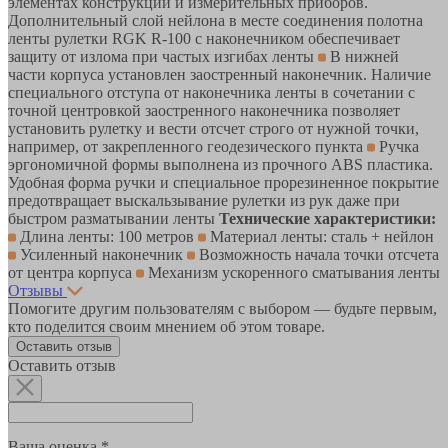
элементах конструкций и измерительных приборов.
Дополнительный слой нейлона в месте соединения полотна
ленты рулетки RGK R-100 с наконечником обеспечивает
защиту от излома при частых изгибах ленты
В нижней
части корпуса установлен заостренный наконечник. Наличие
специального отступа от наконечника ленты в сочетании с
точной центровкой заостренного наконечника позволяет
установить рулетку и вести отсчет строго от нужной точки,
например, от закрепленного геодезического пункта
Ручка
эргономичной формы выполнена из прочного ABS пластика.
Удобная форма ручки и специальное прорезиненное покрытие
предотвращает выскальзывание рулетки из рук даже при
быстром разматывании ленты
Технические характеристики:
Длина ленты: 100 метров
Материал ленты: сталь + нейлон
Усиленный наконечник
Возможность начала точки отсчета
от центра корпуса
Механизм ускоренного сматывания ленты
Отзывы
Помогите другим пользователям с выбором — будьте первым,
кто поделится своим мнением об этом товаре.
Оставить отзыв
Оставить отзыв
Ваша оценка *