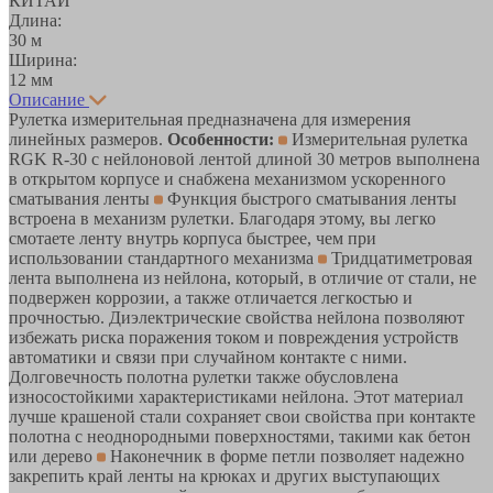
КИТАЙ
Длина:
30 м
Ширина:
12 мм
Описание
Рулетка измерительная предназначена для измерения
линейных размеров.
Особенности:
Измерительная рулетка
RGK R-30 с нейлоновой лентой длиной 30 метров выполнена
в открытом корпусе и снабжена механизмом ускоренного
сматывания ленты
Функция быстрого сматывания ленты
встроена в механизм рулетки. Благодаря этому, вы легко
смотаете ленту внутрь корпуса быстрее, чем при
использовании стандартного механизма
Тридцатиметровая
лента выполнена из нейлона, который, в отличие от стали, не
подвержен коррозии, а также отличается легкостью и
прочностью. Диэлектрические свойства нейлона позволяют
избежать риска поражения током и повреждения устройств
автоматики и связи при случайном контакте с ними.
Долговечность полотна рулетки также обусловлена
износостойкими характеристиками нейлона. Этот материал
лучше крашеной стали сохраняет свои свойства при контакте
полотна с неоднородными поверхностями, такими как бетон
или дерево
Наконечник в форме петли позволяет надежно
закрепить край ленты на крюках и других выступающих