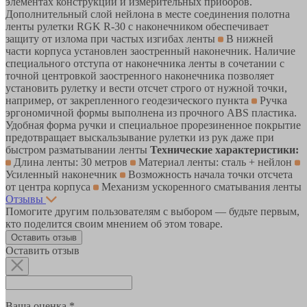
элементах конструкций и измерительных приборов.
Дополнительный слой нейлона в месте соединения полотна
ленты рулетки RGK R-30 с наконечником обеспечивает
защиту от излома при частых изгибах ленты
В нижней
части корпуса установлен заостренный наконечник. Наличие
специального отступа от наконечника ленты в сочетании с
точной центровкой заостренного наконечника позволяет
установить рулетку и вести отсчет строго от нужной точки,
например, от закрепленного геодезического пункта
Ручка
эргономичной формы выполнена из прочного ABS пластика.
Удобная форма ручки и специальное прорезиненное покрытие
предотвращает выскальзывание рулетки из рук даже при
быстром разматывании ленты
Технические характеристики:
Длина ленты: 30 метров
Материал ленты: сталь + нейлон
Усиленный наконечник
Возможность начала точки отсчета
от центра корпуса
Механизм ускоренного сматывания ленты
Отзывы
Помогите другим пользователям с выбором — будьте первым,
кто поделится своим мнением об этом товаре.
Оставить отзыв
Оставить отзыв
Ваша оценка *