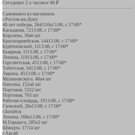
Сегодня
от 2-х часов
от 90 ₽
Самовывоз из магазинов:
г.Ростов-на-Дону
40-лет победы, 264/110а
13.08, с 17:00*
Каскадная, 72
13.08, с 17:00*
Королева, 30а
6 шт
Красноармейская, 144
13.08, с 17:00*
Будённовский, 11
13.08, с 17:00*
Базарная, 11
13.08, с 17:00*
Ленина, 119
13.08, с 17:00*
Горсоветская, 45
13.08, с 17:00*
Тибетская, 34
13.08, с 17:00*
Ларина, 45
13.08, с 17:00*
Малиновского, 48а
4 шт
Нансена, 152а
6 шт
Портовая, 532
2 шт
Портовая, 70
3 шт
Рабочая площадь, 19
13.08, с 17:00*
Сальский, 28a
13.08, с 17:00*
г.Батайск
Ленина, 168а
13.08, с 17:00*
М.Горького, 285е
2 шт
Шмидта, 17/1
4 шт
г.Аксай